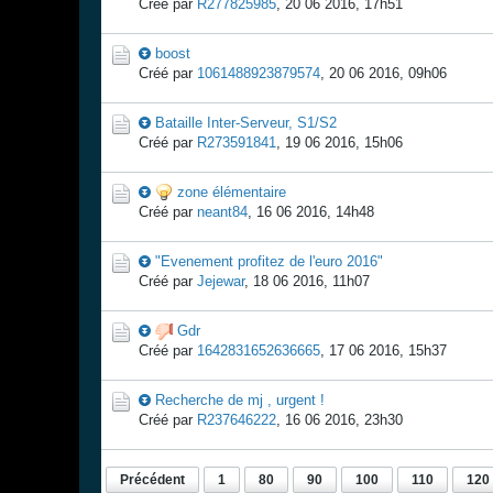
Créé par
R277825985
,
20 06 2016, 17h51
boost
Créé par
1061488923879574
,
20 06 2016, 09h06
Bataille Inter-Serveur, S1/S2
Créé par
R273591841
,
19 06 2016, 15h06
zone élémentaire
Créé par
neant84
,
16 06 2016, 14h48
"Evenement profitez de l'euro 2016"
Créé par
Jejewar
,
18 06 2016, 11h07
Gdr
Créé par
1642831652636665
,
17 06 2016, 15h37
Recherche de mj , urgent !
Créé par
R237646222
,
16 06 2016, 23h30
Précédent
1
80
90
100
110
120