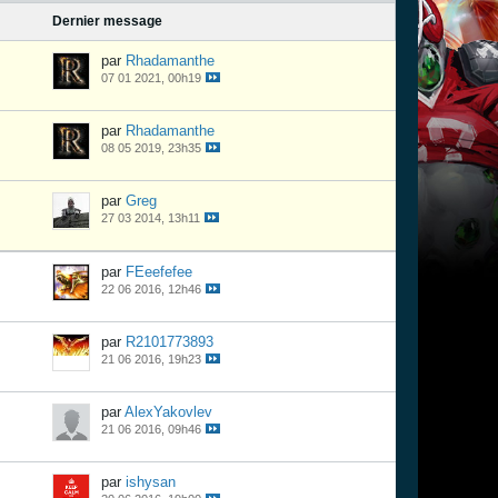
Dernier message
par
Rhadamanthe
07 01 2021, 00h19
par
Rhadamanthe
08 05 2019, 23h35
par
Greg
27 03 2014, 13h11
par
FEeefefee
22 06 2016, 12h46
par
R2101773893
21 06 2016, 19h23
par
AlexYakovlev
21 06 2016, 09h46
par
ishysan