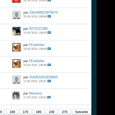
20 06 2016, 19h00
par
1061488923879574
20 06 2016, 09h06
par
R270212389
19 06 2016, 18h34
par
FEeefefee
18 06 2016, 18h49
par
FEeefefee
18 06 2016, 18h48
par
1642831652636665
17 06 2016, 15h37
par
Némésis
17 06 2016, 13h11
50
160
170
180
230
275
Suivante