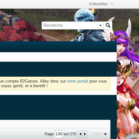
S'identifier
oir un compte R2Games. Allez donc sur
notre portail
pour vous
soyez gentil, et à bientôt !
Page
sur
275
Filtre