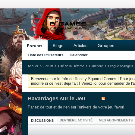
Blogs
Articles
Groupes
Forums
Liste des utilisateurs
Calendrier
Accueil
Forum
Cité de la Détente
Cimetière
League of Angels
Bienvenue sur le fofo de Reality Squared Games ! Pour joue
inscrire si ce n'est déjà fait ! Venez ici pour demander de l
Bavardages sur le Jeu
Parlez de tout et de rien sur l'univers de votre jeu favori !
DERNIÈRE ACTIVITÉ
MES ABONNEMENTS
DISCUSSIONS