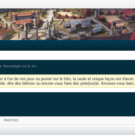
Bavardages sur le Jeu
r à l'un de nos jeux ou poster sur le fofo, la seule et unique façon est d'av
'aide, dire des bêtises ou encore vous faire des pote(sse)s. Amusez-vous bien, 
PHOTOS