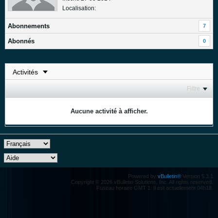
Localisation:
Abonnements
7
Abonnés
0
Filtre
Aucune activité à afficher.
Powered by
vBulletin®
Version 5.3.1
Copyright © 2026 vBulletin Solutions, Inc. All rights reserved.
Fuseau horaire GMT 1. Il est actuellement 04h18.