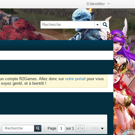
S'identifier
oir un compte R2Games. Allez donc sur
notre portail
pour vous
soyez gentil, et à bientôt !
Page
sur
1
Filtre