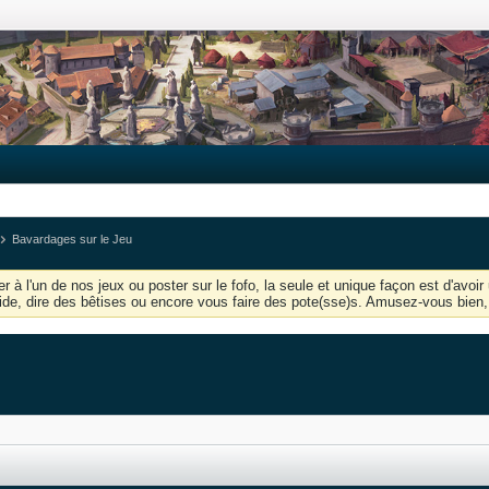
Bavardages sur le Jeu
r à l'un de nos jeux ou poster sur le fofo, la seule et unique façon est d'av
'aide, dire des bêtises ou encore vous faire des pote(sse)s. Amusez-vous bien, 