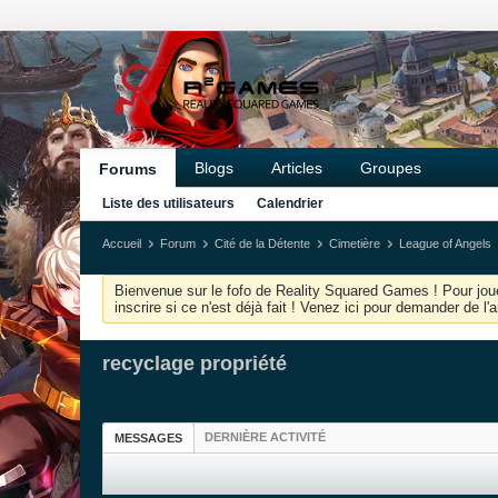
Blogs
Articles
Groupes
Forums
Liste des utilisateurs
Calendrier
Accueil
Forum
Cité de la Détente
Cimetière
League of Angels
Bienvenue sur le fofo de Reality Squared Games ! Pour joue
inscrire si ce n'est déjà fait ! Venez ici pour demander de l
recyclage propriété
DERNIÈRE ACTIVITÉ
MESSAGES