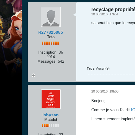
recyclage propriét
20 06 2016, 17h51
sa serai bien que le rec
R277825985
Toto
Inscription:
06
2014
Messages:
542
Tags:
Aucun(e)
20 06 2016, 19h00
Bonjour,
Comme je vous l'ai dit
IC
ishysan
Il sera surement implanté
Matelot
Inscription:
02