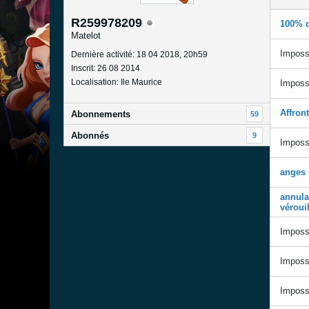
R259978209
100% d
Matelot
Impossi
Dernière activité: 18 04 2018, 20h59
Inscrit: 26 08 2014
Localisation: Ile Maurice
Impossi
Affron
Abonnements
59
Abonnés
9
Impossi
anges
annula
véroui
Impossi
Impossi
Impossi