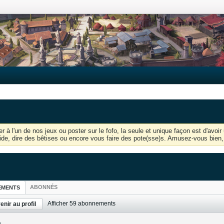
r à l'un de nos jeux ou poster sur le fofo, la seule et unique façon est d'av
'aide, dire des bêtises ou encore vous faire des pote(sse)s. Amusez-vous bien, 
ABONNÉS
EMENTS
Afficher
59
abonnements
enir au profil