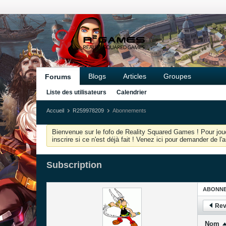
Blogs
Articles
Groupes
Forums
Liste des utilisateurs
Calendrier
Accueil
R259978209
Abonnements
Bienvenue sur le fofo de Reality Squared Games ! Pour joue
inscrire si ce n'est déjà fait ! Venez ici pour demander de l
Subscription
ABONN
Rev
Nom