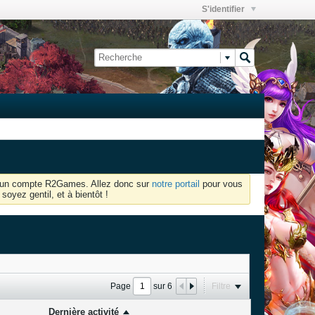
S'identifier
oir un compte R2Games. Allez donc sur
notre portail
pour vous
soyez gentil, et à bientôt !
Page
sur
6
Filtre
Dernière activité