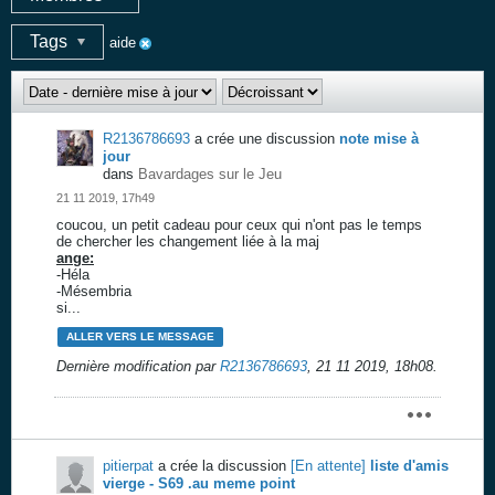
Tags
aide
R2136786693
a crée une discussion
note mise à
jour
dans
Bavardages sur le Jeu
21 11 2019, 17h49
coucou, un petit cadeau pour ceux qui n'ont pas le temps
de chercher les changement liée à la maj
ange:
-Héla
-Mésembria
si...
ALLER VERS LE MESSAGE
Dernière modification par
R2136786693
,
21 11 2019, 18h08
.
pitierpat
a crée la discussion
[En attente]
liste d'amis
vierge - S69 .au meme point