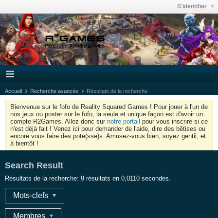
S'identifier
Accueil
Recherche avancée
Résultats de la recherche
Bienvenue sur le fofo de Reality Squared Games ! Pour jouer à l'un de
nos jeux ou poster sur le fofo, la seule et unique façon est d'avoir un
compte R2Games. Allez donc sur
notre portail
pour vous inscrire si ce
n'est déjà fait ! Venez ici pour demander de l'aide, dire des bêtises ou
encore vous faire des pote(sse)s. Amusez-vous bien, soyez gentil, et
à bientôt !
Search Result
Résultats de la recherche:
9 résultats en 0,0110 secondes.
Mots-clefs
Membres