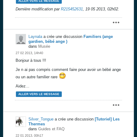
ALLER VERS LE MESSAGE
Dernière modification par
R215452631
,
19 05 2013, 02h02
.
Laynala
a crée une discussion
Familiers (ange
gardien, bébé ange )
dans
Musée
27 02 2013, 14h40
Bonjour à tous !!!
Je n ai pas compris comment faire pour avoir un bébé ange
ou un autre familier rare
Aidez...
ALLER VERS LE MESSAGE
Silver_Tongue
a crée une discussion
[Tutoriel] Les
Thermes
dans
Guides et FAQ
22 01 2013, 00h17