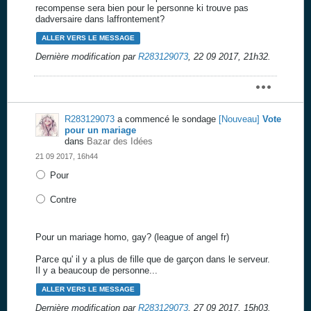
recompense sera bien pour le personne ki trouve pas
dadversaire dans laffrontement?
ALLER VERS LE MESSAGE
Dernière modification par
R283129073
,
22 09 2017, 21h32
.
R283129073
a commencé le sondage
[Nouveau]
Vote
pour un mariage
dans
Bazar des Idées
21 09 2017, 16h44
Pour
Contre
Pour un mariage homo, gay? (league of angel fr)
Parce qu' il y a plus de fille que de garçon dans le serveur.
Il y a beaucoup de personne...
ALLER VERS LE MESSAGE
Dernière modification par
R283129073
,
27 09 2017, 15h03
.