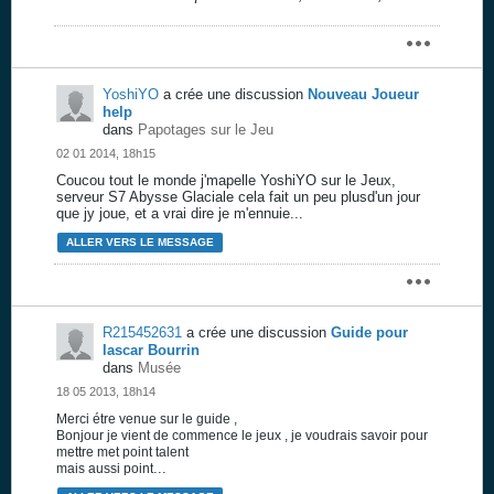
YoshiYO
a crée une discussion
Nouveau Joueur
help
dans
Papotages sur le Jeu
02 01 2014, 18h15
Coucou tout le monde j'mapelle YoshiYO sur le Jeux,
serveur S7 Abysse Glaciale cela fait un peu plusd'un jour
que jy joue, et a vrai dire je m'ennuie...
ALLER VERS LE MESSAGE
R215452631
a crée une discussion
Guide pour
lascar Bourrin
dans
Musée
18 05 2013, 18h14
Merci étre venue sur le guide ,
Bonjour je vient de commence le jeux , je voudrais savoir pour
mettre met point talent
...
mais aussi point