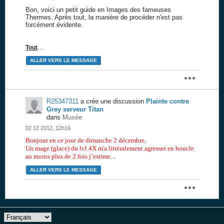
Bon, voici un petit guide en Images des fameuses
Thermes. Après tout, la manière de procéder n'est pas
forcément évidente.
...
Tout
ALLER VERS LE MESSAGE
R25347311
a crée une discussion
Plainte contre
Grey serveur Titan
dans
Musée
02 12 2012, 12h16
Bonjour en ce jour de dimanche 2 décembre,
Un mage (glace) du lvl 4X m'a littéralement agresser en boucle
au moins plus de 2 fois j’estime
...
ALLER VERS LE MESSAGE