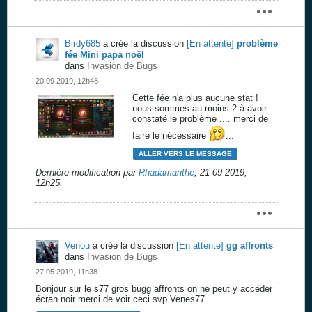
Birdy685
a crée la discussion
[En attente]
problème
fée Mini papa noël
dans
Invasion de Bugs
20 09 2019, 12h48
Cette fée n'a plus aucune stat !
nous sommes au moins 2 à avoir
constaté le problème .... merci de
faire le nécessaire
...
ALLER VERS LE MESSAGE
Dernière modification par
Rhadamanthe
,
21 09 2019,
12h25
.
Venou
a crée la discussion
[En attente]
gg affronts
dans
Invasion de Bugs
27 05 2019, 11h38
Bonjour sur le s77 gros bugg affronts on ne peut y accéder
écran noir merci de voir ceci svp Venes77