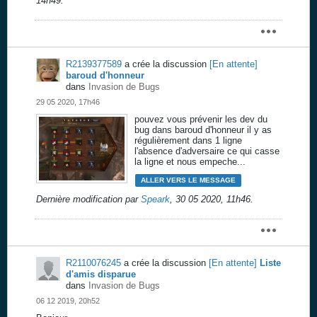
14h49
.
R2139377589
a crée la discussion
[En attente]
baroud d'honneur
dans
Invasion de Bugs
29 05 2020, 17h46
pouvez vous prévenir les dev du
bug dans baroud d'honneur il y as
régulièrement dans 1 ligne
l'absence d'adversaire ce qui casse
la ligne et nous empeche...
ALLER VERS LE MESSAGE
Dernière modification par
Speark
,
30 05 2020, 11h46
.
R2110076245
a crée la discussion
[En attente]
Liste
d'amis disparue
dans
Invasion de Bugs
06 12 2019, 20h52