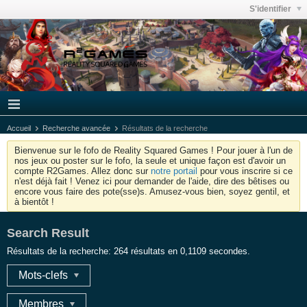
S'identifier
Accueil
Recherche avancée
Résultats de la recherche
Bienvenue sur le fofo de Reality Squared Games ! Pour jouer à l'un de
nos jeux ou poster sur le fofo, la seule et unique façon est d'avoir un
compte R2Games. Allez donc sur
notre portail
pour vous inscrire si ce
n'est déjà fait ! Venez ici pour demander de l'aide, dire des bêtises ou
encore vous faire des pote(sse)s. Amusez-vous bien, soyez gentil, et
à bientôt !
Search Result
Résultats de la recherche:
264 résultats en 0,1109 secondes.
Mots-clefs
Membres