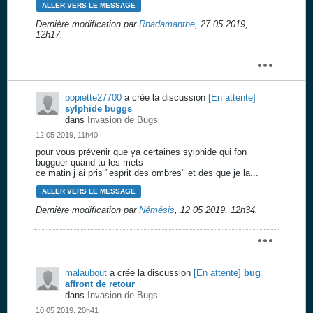
ALLER VERS LE MESSAGE
Dernière modification par
Rhadamanthe
,
27 05 2019,
12h17
.
popiette27700
a crée la discussion
[En attente]
sylphide buggs
dans
Invasion de Bugs
12 05 2019, 11h40
pour vous prévenir que ya certaines sylphide qui fon
bugguer quand tu les mets
ce matin j ai pris "esprit des ombres" et des que je la...
ALLER VERS LE MESSAGE
Dernière modification par
Némésis
,
12 05 2019, 12h34
.
malaubout
a crée la discussion
[En attente]
bug
affront de retour
dans
Invasion de Bugs
10 05 2019, 20h41