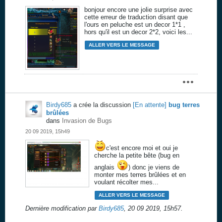
bonjour encore une jolie surprise avec
cette erreur de traduction disant que
l'ours en peluche est un decor 1*1 ,
hors qu'il est un decor 2*2, voici les...
ALLER VERS LE MESSAGE
Birdy685
a crée la discussion
[En attente]
bug terres
brûlées
dans
Invasion de Bugs
20 09 2019, 15h49
c'est encore moi et oui je
cherche la petite bête (bug en
anglais
) donc je viens de
monter mes terres brûlées et en
voulant récolter mes...
ALLER VERS LE MESSAGE
Dernière modification par
Birdy685
,
20 09 2019, 15h57
.