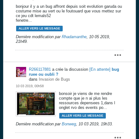
bonjour il y a un bug affront depuis soit evolution garuda ou
costume mise au vert ou le foutouard que vous mettez sur
ce jeu cdt lemals52
fenetre...
ALLER VERS LE MESSAGE
Dernière modification par
Rhadamanthe
,
10 05 2019,
21h49
.
R266117881
a crée la discussion
[En attente]
bug
ruee ou oubli ?
dans
Invasion de Bugs
10 03 2019, 00h58
bonsoir je viens de me rendre
compte que je n ai plus les
ressources depensees 1,dans l
onglet rvo des events po...
ALLER VERS LE MESSAGE
Dernière modification par
Bonweg
,
10 03 2019, 19h33
.