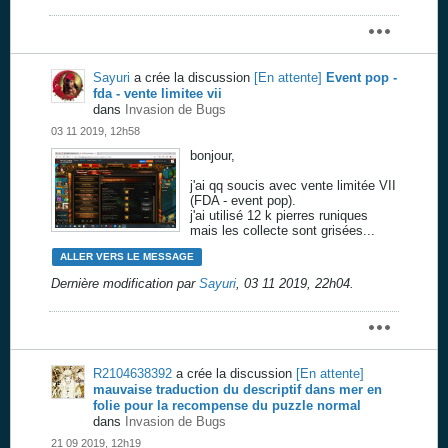
Sayuri
a crée la discussion
[En attente]
Event pop -
fda - vente limitee vii
dans
Invasion de Bugs
03 11 2019, 12h58
bonjour,
j'ai qq soucis avec vente limitée VII
(FDA - event pop).
j'ai utilisé 12 k pierres runiques
mais les collecte sont grisées...
ALLER VERS LE MESSAGE
Dernière modification par
Sayuri
,
03 11 2019, 22h04
.
R2104638392
a crée la discussion
[En attente]
mauvaise traduction du descriptif dans mer en
folie pour la recompense du puzzle normal
dans
Invasion de Bugs
21 09 2019, 12h19