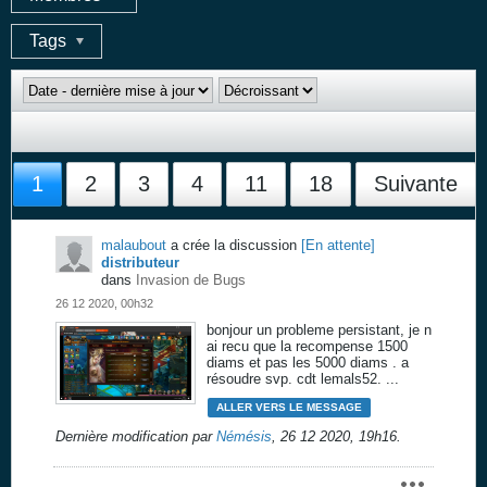
Tags
1
2
3
4
11
18
Suivante
malaubout
a crée la discussion
[En attente]
distributeur
dans
Invasion de Bugs
26 12 2020, 00h32
bonjour un probleme persistant, je n
ai recu que la recompense 1500
diams et pas les 5000 diams . a
résoudre svp. cdt lemals52. ...
ALLER VERS LE MESSAGE
Dernière modification par
Némésis
,
26 12 2020, 19h16
.