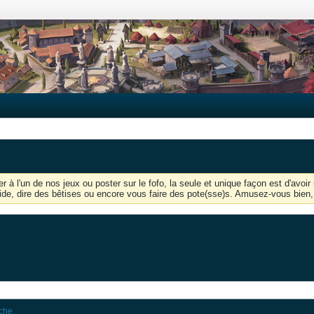
r à l'un de nos jeux ou poster sur le fofo, la seule et unique façon est d'av
'aide, dire des bêtises ou encore vous faire des pote(sse)s. Amusez-vous bien, 
rche