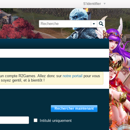
S'identifier
oir un compte R2Games. Allez donc sur
notre portail
pour vous
soyez gentil, et à bientôt !
Rechercher maintenant
Intitulé uniquement