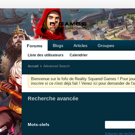
Blogs
Articles
Groupes
Forums
Liste des utilisateurs
Calendrier
Accueil
Advanced Search
Bienvenue sur le fofo de Reality Squared Games ! Pour joue
inscrire si ce n'est déjà fait ! Venez ici pour demander de l
Recherche avancée
Mots-clefs
Astuces de reche