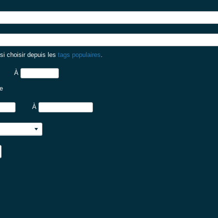
i choisir depuis les
tags populaires
.
À
te
À