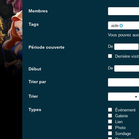
Membres
Tags
aide
Vous pouvez auss
De
Période couverte
Dernière visi
De
Début
Trier par
Trier
Types
Événement
Galerie
Lien
Photo
Sondage