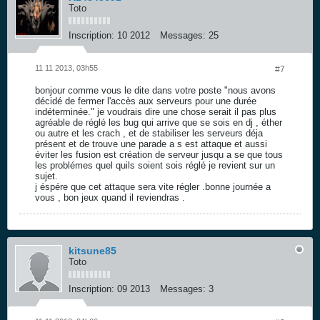
Toto
Inscription:
10 2012
Messages:
25
11 11 2013, 03h55
#7
bonjour comme vous le dite dans votre poste "nous avons
décidé de fermer l'accès aux serveurs pour une durée
indéterminée." je voudrais dire une chose serait il pas plus
agréable de réglé les bug qui arrive que se sois en dj , éther
ou autre et les crach , et de stabiliser les serveurs déja
présent et de trouve une parade a s est attaque et aussi
éviter les fusion est création de serveur jusqu a se que tous
les problémes quel quils soient sois réglé je revient sur un
sujet.
j éspére que cet attaque sera vite régler .bonne journée a
vous , bon jeux quand il reviendras .
kitsune85
Toto
Inscription:
09 2013
Messages:
3