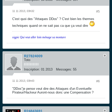
11 11 2013, 03h32
#5
C'est quoi des "Attaques DDos" ? C'est bien les thermes
techniques quand on ne sait pas ca que ça veut dire
sigpic Qui veut aller loin ménage sa monture
R27824009
Toto
Inscription:
01 2013
Messages:
55
11 11 2013, 03h43
#6
"DDos"je pense veut dire des Attaques d'un Eventuelle
Pirateur/Hackeur Auront-nous donc une Compensation ?
R24843691