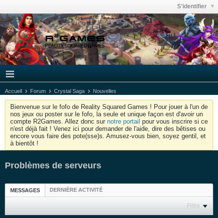
S'identifier
Accueil
Forum
Crystal Saga
Nouvelles
Bienvenue sur le fofo de Reality Squared Games ! Pour jouer à l'un de
nos jeux ou poster sur le fofo, la seule et unique façon est d'avoir un
compte R2Games. Allez donc sur
notre portail
pour vous inscrire si ce
n'est déjà fait ! Venez ici pour demander de l'aide, dire des bêtises ou
encore vous faire des pote(sse)s. Amusez-vous bien, soyez gentil, et
à bientôt !
Problèmes de serveurs
DERNIÈRE ACTIVITÉ
MESSAGES
Filtre