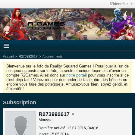
S'identifier
Accueil
R273992617
Abonnements
Bienvenue sur le fofo de Reality Squared Games ! Pour jouer à l'un de
nos jeux ou poster sur le fofo, la seule et unique façon est d'avoir un
compte R2Games. Allez donc sur
notre portail
pour vous inscrire si ce
n'est déjà fait ! Venez ici pour demander de l'aide, dire des bêtises ou
encore vous faire des pote(sse)s. Amusez-vous bien, soyez gentil, et
à bientôt !
Subscription
R273992617
Mousse
Dernière activité: 13 07 2015, 04h16
Inscrit: 15 05 2014