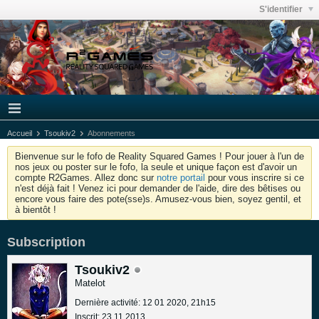
S'identifier
Accueil
Tsoukiv2
Abonnements
Bienvenue sur le fofo de Reality Squared Games ! Pour jouer à l'un de
nos jeux ou poster sur le fofo, la seule et unique façon est d'avoir un
compte R2Games. Allez donc sur
notre portail
pour vous inscrire si ce
n'est déjà fait ! Venez ici pour demander de l'aide, dire des bêtises ou
encore vous faire des pote(sse)s. Amusez-vous bien, soyez gentil, et
à bientôt !
Subscription
Tsoukiv2
Matelot
Dernière activité: 12 01 2020, 21h15
Inscrit: 23 11 2013