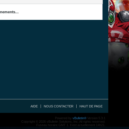
nements...
AIDE
NOUS CONTACTER
HAUT DE PAGE
Powered by
vBulletin®
Version 5.3.1
Copyright © 2026 vBulletin Solutions, Inc. All rights reserved.
Fuseau horaire GMT 1. Il est actuellement 14h21.