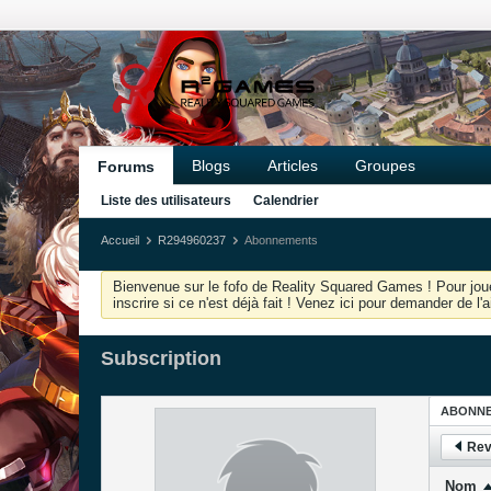
Blogs
Articles
Groupes
Forums
Liste des utilisateurs
Calendrier
Accueil
R294960237
Abonnements
Bienvenue sur le fofo de Reality Squared Games ! Pour joue
inscrire si ce n'est déjà fait ! Venez ici pour demander de l
Subscription
ABONN
Rev
Nom