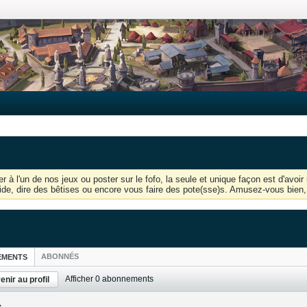
r à l'un de nos jeux ou poster sur le fofo, la seule et unique façon est d'av
'aide, dire des bêtises ou encore vous faire des pote(sse)s. Amusez-vous bien, 
ABONNÉS
EMENTS
Afficher
0
abonnements
enir au profil