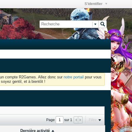
S'identifier
oir un compte R2Games. Allez donc sur
notre portail
pour vous
soyez gentil, et à bientôt !
Page
sur
1
Filtre
Dernière activité