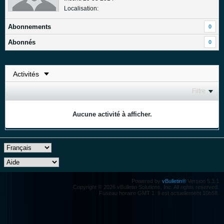
Localisation:
Abonnements
0
Abonnés
0
Filtre
Aucune activité à afficher.
Powered by
vBulletin®
Version 5.3.1
Copyright © 2026 vBulletin Solutions, Inc. All rights reserved.
Fuseau horaire GMT 1. Il est actuellement 10h58.