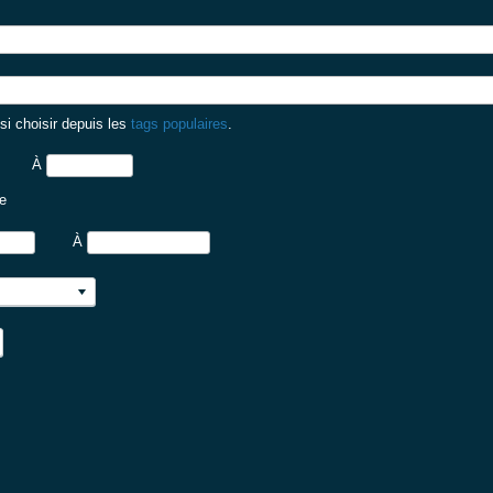
i choisir depuis les
tags populaires
.
À
te
À