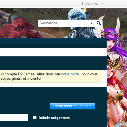
S'identifier
oir un compte R2Games. Allez donc sur
notre portail
pour vous
soyez gentil, et à bientôt !
Rechercher maintenant
Intitulé uniquement