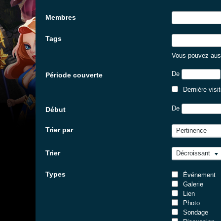
Membres
Tags
Vous pouvez auss
De
Période couverte
Dernière visi
De
Début
Trier par
Pertinence
Trier
Décroissant
Types
Événement
Galerie
Lien
Photo
Sondage