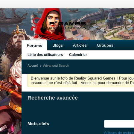
Blogs
Articles
Groupes
Forums
Liste des utilisateurs
Calendrier
Accueil
Advanced Search
Bienvenue sur le fofo de Reality Squared Games ! Pour joue
inscrire si ce n'est déjà fait ! Venez ici pour demander de l
Recherche avancée
Mots-clefs
Astuces de reche