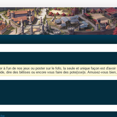
r à l'un de nos jeux ou poster sur le fofo, la seule et unique façon est d'av
'aide, dire des bêtises ou encore vous faire des pote(sse)s. Amusez-vous bien, 
rche