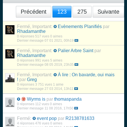
Précédent
123
275
Suivante
Fermé, Important:
Evènements Planifiés
par
Rhadamanthe
0 réponses
517 vues
0 aimes
Dernier message
07 01 2021, 00h19
Fermé, Important:
Palier Arbre Saint
par
Rhadamanthe
0 réponses
991 vues
5 aimes
Dernier message
08 05 2019, 23h35
Fermé, Important:
À lire : On bavarde, oui mais
!
par
Greg
0 réponses
3 751 vues
1 aime
Dernier message
27 03 2014, 13h11
Wyrms is
par
thomaspanda
0 réponses
112 vues
0 aimes
Dernier message
11 08 2016, 17h50
Fermé:
event pop
par
R2138781633
4 réponses
476 vues
0 aimes