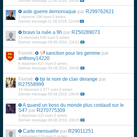
Dernier message
11 08 2016, 14h36
aide guerre demoniaque
par
R299762621
1 réponse
196 vues
0 aimes
Dernier message
11 08 2016, 11h34
bravo la ruée a 9h
par
R250289073
13 réponses
646 vues
0 aimes
Dernier message
09 08 2016, 21h13
Fermé:
sanction pour les gemme
par
anthony14220
6 réponses
627 vues
0 aimes
Dernier message
09 08 2016, 20h40
Fermé:
bjr le nom de clan derange
par
R27558999
14 réponses
1 077 vues
0 aimes
Dernier message
09 08 2016, 19h36
A quand un boss du monde plus costaud sur le
S4?
par
R270775309
0 réponses
121 vues
0 aimes
Dernier message
09 08 2016, 19h29
Carte mensuelle
par
R29011251
2 réponses
176 vues
0 aimes