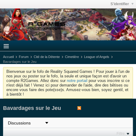
S'identifier
Accueil
Forum
Cité de la Détente
Cimetière
League of Angels
Bavardages sur le Jeu
Bienvenue sur le fofo de Reality Squared Games ! Pour jouer à l'un de
nos jeux ou poster sur le fofo, la seule et unique façon est d'avoir un
compte R2Games. Allez donc sur
notre portail
pour vous inscrire si ce
n'est déjà fait ! Venez ici pour demander de l'aide, dire des bêtises ou
encore vous faire des pote(sse)s. Amusez-vous bien, soyez gentil, et
à bientôt !
Bavardages sur le Jeu
Filtre