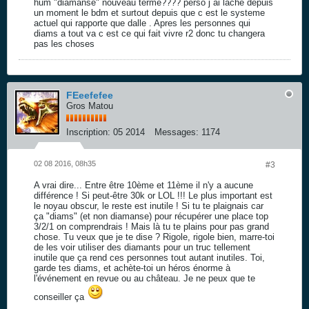
hum "diamanse" nouveau terme???? perso j ai laché depuis
un moment le bdm et surtout depuis que c est le systeme
actuel qui rapporte que dalle . Apres les personnes qui
diams a tout va c est ce qui fait vivre r2 donc tu changera
pas les choses
FEeefefee
Gros Matou
Inscription:
05 2014
Messages:
1174
02 08 2016, 08h35
#3
A vrai dire... Entre être 10ème et 11ème il n'y a aucune
différence ! Si peut-être 30k or LOL !!! Le plus important est
le noyau obscur, le reste est inutile ! Si tu te plaignais car
ça "diams" (et non diamanse) pour récupérer une place top
3/2/1 on comprendrais ! Mais là tu te plains pour pas grand
chose. Tu veux que je te dise ? Rigole, rigole bien, marre-toi
de les voir utiliser des diamants pour un truc tellement
inutile que ça rend ces personnes tout autant inutiles. Toi,
garde tes diams, et achète-toi un héros énorme à
l'événement en revue ou au château. Je ne peux que te
conseiller ça