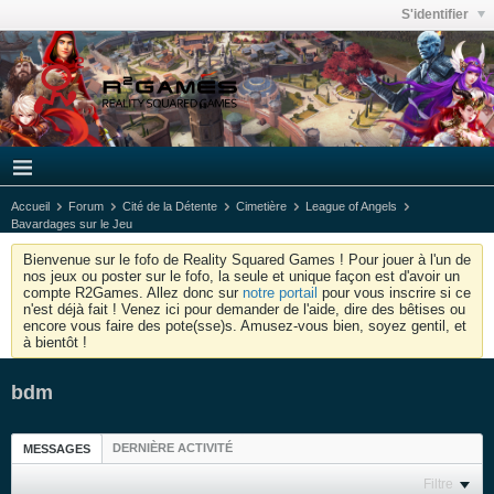
S'identifier
Accueil
Forum
Cité de la Détente
Cimetière
League of Angels
Bavardages sur le Jeu
Bienvenue sur le fofo de Reality Squared Games ! Pour jouer à l'un de
nos jeux ou poster sur le fofo, la seule et unique façon est d'avoir un
compte R2Games. Allez donc sur
notre portail
pour vous inscrire si ce
n'est déjà fait ! Venez ici pour demander de l'aide, dire des bêtises ou
encore vous faire des pote(sse)s. Amusez-vous bien, soyez gentil, et
à bientôt !
bdm
DERNIÈRE ACTIVITÉ
MESSAGES
Filtre