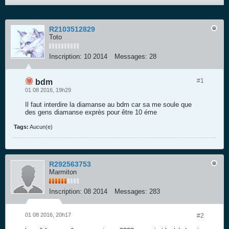
R2103512829
Toto
Inscription:
10 2014
Messages:
28
#1
bdm
01 08 2016, 19h29
Il faut interdire la diamanse au bdm car sa me soule que
des gens diamanse exprès pour être 10 éme
Tags:
Aucun(e)
R292563753
Marmiton
Inscription:
08 2014
Messages:
283
01 08 2016, 20h17
#2