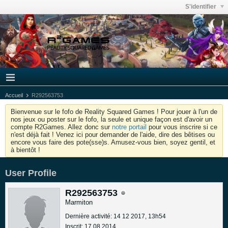
S'identifier
Accueil
R292563753
Bienvenue sur le fofo de Reality Squared Games ! Pour jouer à l'un de
nos jeux ou poster sur le fofo, la seule et unique façon est d'avoir un
compte R2Games. Allez donc sur
notre portail
pour vous inscrire si ce
n'est déjà fait ! Venez ici pour demander de l'aide, dire des bêtises ou
encore vous faire des pote(sse)s. Amusez-vous bien, soyez gentil, et
à bientôt !
User Profile
R292563753
Marmiton
Dernière activité: 14 12 2017, 13h54
Inscrit: 17 08 2014