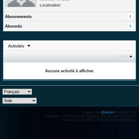
Localisation:
Abonnements
2
Abonnés
0
Filtre
Aucune activité à afficher.
Powered by
vBulletin®
Version 5.3.1
Copyright © 2026 vBulletin Solutions, Inc. All rights reserved.
Fuseau horaire GMT 1. Il est actuellement 08h30.