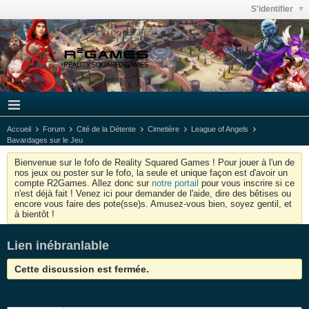
S'identifier
Accueil
Forum
Cité de la Détente
Cimetière
League of Angels
Bavardages sur le Jeu
Bienvenue sur le fofo de Reality Squared Games ! Pour jouer à l'un de
nos jeux ou poster sur le fofo, la seule et unique façon est d'avoir un
compte R2Games. Allez donc sur
notre portail
pour vous inscrire si ce
n'est déjà fait ! Venez ici pour demander de l'aide, dire des bêtises ou
encore vous faire des pote(sse)s. Amusez-vous bien, soyez gentil, et
à bientôt !
Lien inébranlable
Cette discussion est fermée.