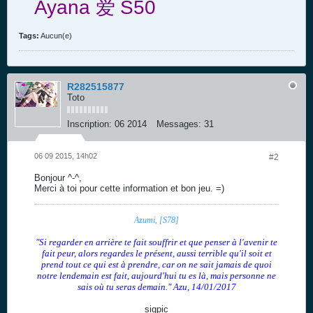
Ayana
爱
S50
Tags:
Aucun(e)
R282515877
Toto
Inscription:
06 2014
Messages:
31
06 09 2015, 14h02
#2
Bonjour ^-^,
Merci à toi pour cette information et bon jeu. =)
Azumi, [S78]
"Si regarder en arrière te fait souffrir et que penser à l'avenir te
fait peur, alors regardes le présent, aussi terrible qu'il soit et
prend tout ce qui est à prendre, car on ne sait jamais de quoi
notre lendemain est fait, aujourd'hui tu es là, mais personne ne
sais où tu seras demain." Azu, 14/01/2017
sigpic