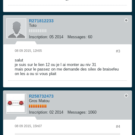
R271812233
Toto
Inscription:
05 2014
Messages:
60
08 09 2015, 12h55
#3
salut
je suis sur le lien 12 ou je l ai monter au niv 31
mais pour le passez on me demande des silex de braisefeu
on les a ou si vous plait
R258732473
Gros Matou
Inscription:
02 2014
Messages:
1060
08 09 2015, 15h07
#4