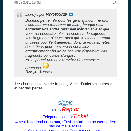
08 09 2015, 17h32
#5
Envoyé par
R275655729
Bonjour, petite info pour les gens qui comme moi
n'auraient pas remarqué de suite, lorsque vous
entrainez vos anges dans lien inébranlable et que
vous ne possédez plus de sources de sagesse
vos fragments d'anges ainsi que les icones seront
utilisées pour l'entrainement donc si vous achetez
des icônes pour conversion surveillez
attentivement afin de ne pas voir disparaitre vos
fragments ou icones d'anges.
En espérant vous avoir évitez de mauvaise
surprises
Bon jeu à tous !
Très bonne initiative de ta part , Merci d`aider les autres a
éviter des pertes .
sigpic
Raptor
MP--->
Ticket
Teleportation----->
peut faire tomber un mur, C`est gratuit , en abuser ne fera
un
pas de mal aux MJ.
Aidez nous a vous aider.On y gagnera tous .