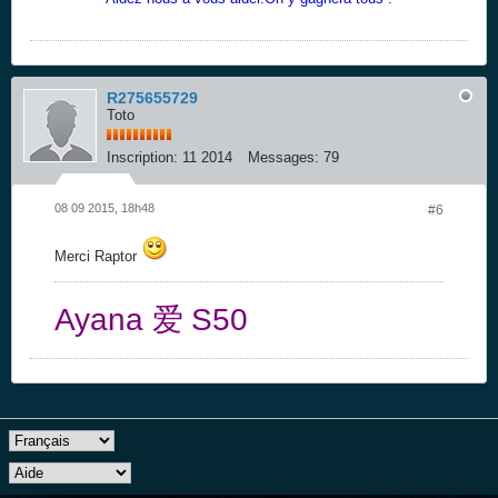
R275655729
Toto
Inscription:
11 2014
Messages:
79
08 09 2015, 18h48
#6
Merci Raptor
Ayana
爱
S50