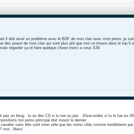
uart il doit avoir un problème avec le BDF de mon clan avec mon perso ,je su
e des joueur de mon clan qui sont plus ptit que moi ce trouve dans le top 5 e
ouvais regarder ça et faire quelque chose merci a vous S34
t pas un beug . tu as des CD si tu tue ou pas . 15secondes si tu le tue ou 29
ositions ton perso principal doit mourir le dernier .
 , cavalier sans tête sont moin utile que les mono cible comme trenbleterre pa
P moi , Merci .