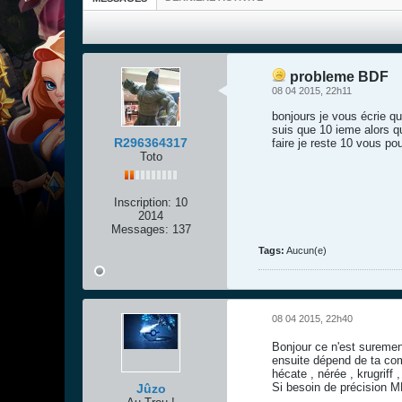
probleme BDF
08 04 2015, 22h11
bonjours je vous écrie q
suis que 10 ieme alors qu
R296364317
faire je reste 10 vous p
Toto
Inscription:
10
2014
Messages:
137
Tags:
Aucun(e)
08 04 2015, 22h40
Bonjour ce n'est suremen
ensuite dépend de ta comp
hécate , nérée , krugriff
Si besoin de précision M
Jûzo