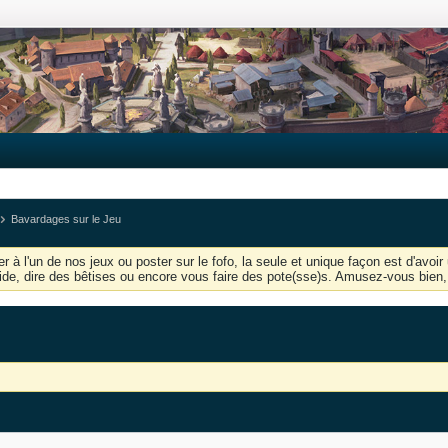
Bavardages sur le Jeu
r à l'un de nos jeux ou poster sur le fofo, la seule et unique façon est d'av
'aide, dire des bêtises ou encore vous faire des pote(sse)s. Amusez-vous bien, 