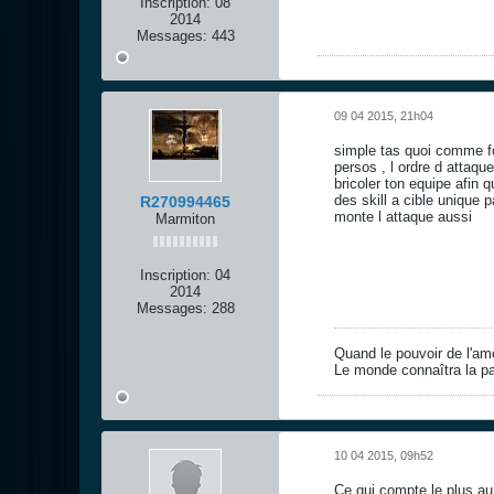
Inscription:
08
2014
Messages:
443
09 04 2015, 21h04
simple tas quoi comme fo
persos , l ordre d attaqu
bricoler ton equipe afin 
des skill a cible unique 
R270994465
monte l attaque aussi
Marmiton
Inscription:
04
2014
Messages:
288
Quand le pouvoir de l'am
Le monde connaîtra la pa
10 04 2015, 09h52
Ce qui compte le plus au 