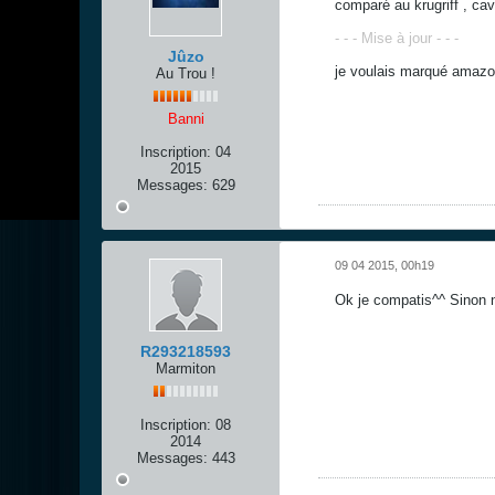
comparé au krugriff , cava
- - - Mise à jour - - -
Jûzo
je voulais marqué amazo
Au Trou !
Banni
Inscription:
04
2015
Messages:
629
09 04 2015, 00h19
Ok je compatis^^ Sinon ne
R293218593
Marmiton
Inscription:
08
2014
Messages:
443