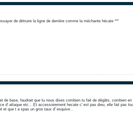
essayer de détruire la ligne de derrière comme la méchante hécate ^^'
et de base, faudrait que tu nous dises combien tu fait de dégâts, combien en 
nce d' attaque etc....Et accessoirement hecate c' est pas dieu, elle fait pas 
nt et que t a spas un gros taux d' esquive...