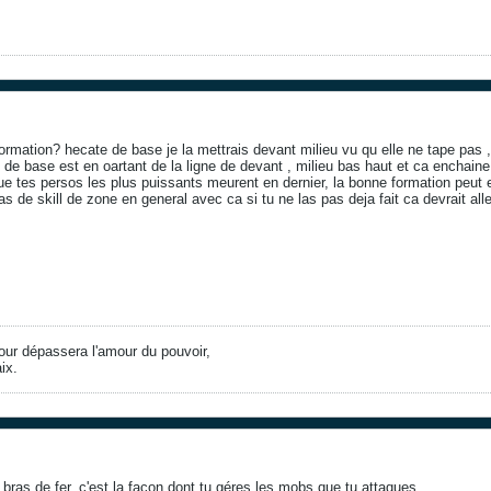
rmation? hecate de base je la mettrais devant milieu vu qu elle ne tape pas ,
e de base est en oartant de la ligne de devant , milieu bas haut et ca enchaine
que tes persos les plus puissants meurent en dernier, la bonne formation peut 
pas de skill de zone en general avec ca si tu ne las pas deja fait ca devrait a
our dépassera l'amour du pouvoir,
ix.
bras de fer, c'est la façon dont tu géres les mobs que tu attaques.