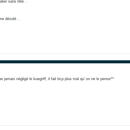
lier sans tête ..
ne désolé ..
 jamais négligé le kuegriff, il fait bcp plus mal qu' on ne le pense^^