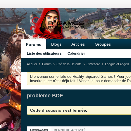
Blogs
Articles
Groupes
Forums
Liste des utilisateurs
Calendrier
Accueil
Forum
Cité de la Détente
Cimetière
League of Angels
Bienvenue sur le fofo de Reality Squared Games ! Pour joue
inscrire si ce n'est déjà fait ! Venez ici pour demander de l
probleme BDF
Cette discussion est fermée.
DERNIÈRE ACTIVITÉ
MESSAGES