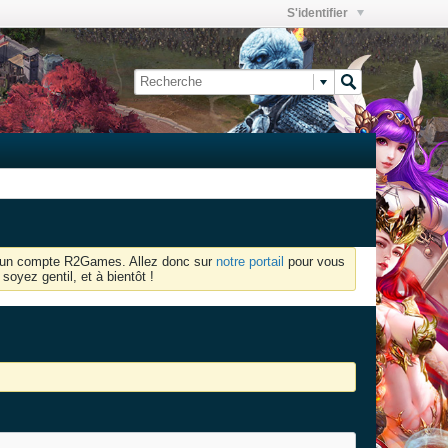
S'identifier
oir un compte R2Games. Allez donc sur
notre portail
pour vous
soyez gentil, et à bientôt !