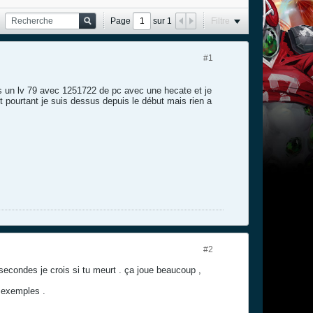
Page
sur
1
Filtre
#1
is un lv 79 avec 1251722 de pc avec une hecate et je
t pourtant je suis dessus depuis le début mais rien a
#2
secondes je crois si tu meurt . ça joue beaucoup ,
r exemples .