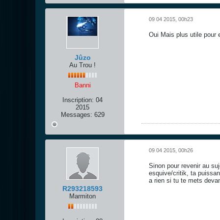
09 04 2015, 00h23
Oui Mais plus utile pour 
Jûzo
Au Trou !
Banni
Inscription:
04
2015
Messages:
629
09 04 2015, 00h26
Sinon pour revenir au suj
esquive/critik, ta puissa
a rien si tu te mets deva
R293218593
Marmiton