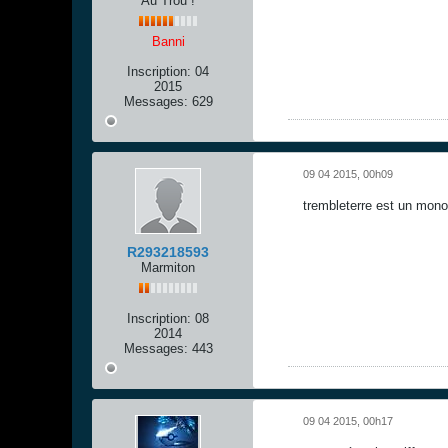
Au Trou !
Banni
Inscription:
04
2015
Messages:
629
09 04 2015, 00h09
trembleterre est un monoc
R293218593
Marmiton
Inscription:
08
2014
Messages:
443
09 04 2015, 00h17