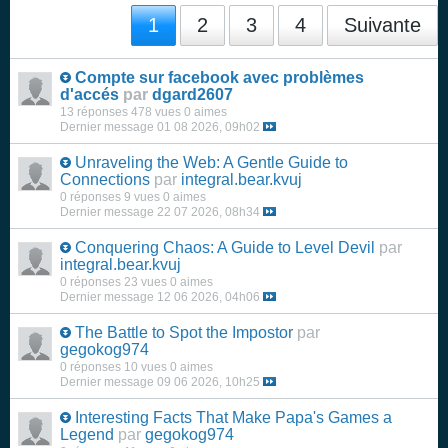
1
2
3
4
Suivante
Compte sur facebook avec problèmes
d'accés
par
dgard2607
13 réponses
478 vues
0 aimes
Dernier message
01 08 2026, 09h02
Unraveling the Web: A Gentle Guide to
Connections
par
integral.bear.kvuj
0 réponses
9 vues
0 aimes
Dernier message
22 07 2026, 08h34
Conquering Chaos: A Guide to Level Devil
par
integral.bear.kvuj
0 réponses
23 vues
0 aimes
Dernier message
12 06 2026, 04h06
The Battle to Spot the Impostor
par
gegokog974
0 réponses
10 vues
0 aimes
Dernier message
09 06 2026, 10h25
Interesting Facts That Make Papa's Games a
Legend
par
gegokog974