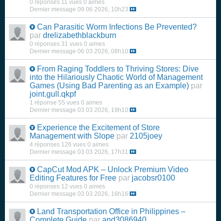
0 réponses
11 vues
0 aimes
Dernier message
09 06 2026, 10h23
Can Parasitic Worm Infections Be Prevented?
par
drelizabethblackburn
0 réponses
31 vues
0 aimes
Dernier message
06 03 2026, 08h10
From Raging Toddlers to Thriving Stores: Dive
into the Hilariously Chaotic World of Management
Games (Using Bad Parenting as an Example)
par
joint.gull.qkpf
1 réponse
55 vues
0 aimes
Dernier message
03 03 2026, 19h10
Experience the Excitement of Store
Management with Slope
par
2105joey
4 réponses
126 vues
0 aimes
Dernier message
03 03 2026, 17h31
CapCut Mod APK – Unlock Premium Video
Editing Features for Free
par
jacobsr0100
0 réponses
12 vues
0 aimes
Dernier message
03 03 2026, 16h16
Land Transportation Office in Philippines –
Complete Guide
par
and3086940