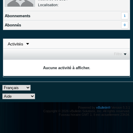
Localisation:
Abonnements
1
Abonnés
0
Filtre
Aucune activité à afficher.
Powered by
vBulletin®
Version 5.3.1
Copyright © 2026 vBulletin Solutions, Inc. All rights reserved.
Fuseau horaire GMT 1. Il est actuellement 23h34.