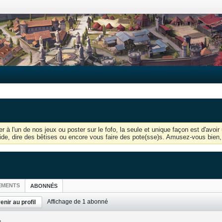
r à l'un de nos jeux ou poster sur le fofo, la seule et unique façon est d'av
'aide, dire des bêtises ou encore vous faire des pote(sse)s. Amusez-vous bien, 
EMENTS
ABONNÉS
Affichage de
1
abonné
enir au profil