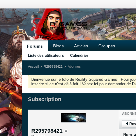
Blogs
Articles
Groupes
Forums
Liste des utilisateurs
Calendrier
Accueil
R295798421
Abonnés
Bienvenue sur le fofo de Reality Squared Games ! Pour joue
inscrire si ce n'est déjà fait ! Venez ici pour demander de l
Subscription
ABONN
Rev
R295798421
Nom