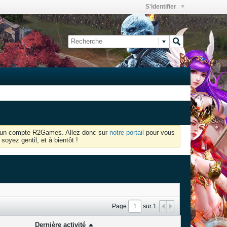
S'identifier
oir un compte R2Games. Allez donc sur
notre portail
pour vous
soyez gentil, et à bientôt !
Page
sur
1
Dernière activité