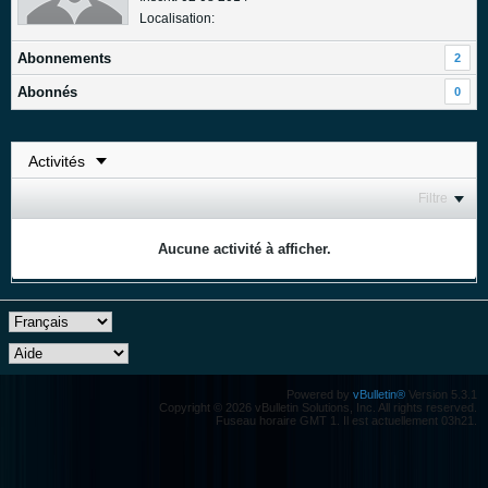
Localisation:
Abonnements
2
Abonnés
0
Filtre
Aucune activité à afficher.
Powered by
vBulletin®
Version 5.3.1
Copyright © 2026 vBulletin Solutions, Inc. All rights reserved.
Fuseau horaire GMT 1. Il est actuellement 03h21.