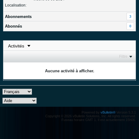
Localisation:
Abonnements
3
Abonnés
0
Filtre
Aucune activité à afficher.
Powered by
vBulletin®
Version 5.3.1
Copyright © 2026 vBulletin Solutions, Inc. All rights reserved.
Fuseau horaire GMT 1. Il est actuellement 15h06.