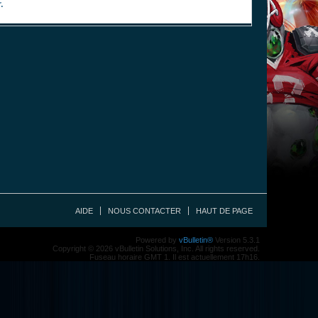
.
AIDE
NOUS CONTACTER
HAUT DE PAGE
Powered by
vBulletin®
Version 5.3.1
Copyright © 2026 vBulletin Solutions, Inc. All rights reserved.
Fuseau horaire GMT 1. Il est actuellement 17h16.