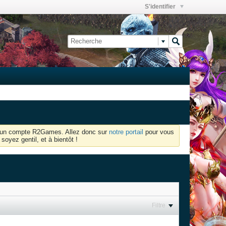
S'identifier
oir un compte R2Games. Allez donc sur
notre portail
pour vous
soyez gentil, et à bientôt !
Filtre