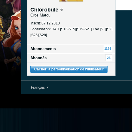
Chlorobule
Gros Matou
Inscrit: 07 12 2013
Localisation: D&D [S13-S15][S19-S21] LoA [S1][S2]
[S26][S28]
Abonnements
1124
Abonnés
26
Cacher la personnalisation de l'utilisateur
Français