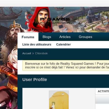
Blogs
Articles
Groupes
Forums
Liste des utilisateurs
Calendrier
Accueil
Chlorobule
Bienvenue sur le fofo de Reality Squared Games ! Pour joue
inscrire si ce n'est déjà fait ! Venez ici pour demander de l
User Profile
ACTIVIT