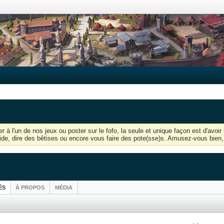
r à l'un de nos jeux ou poster sur le fofo, la seule et unique façon est d'av
'aide, dire des bêtises ou encore vous faire des pote(sse)s. Amusez-vous bien, 
ÉS
À PROPOS
MÉDIA