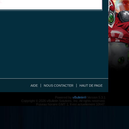
.
AIDE
NOUS CONTACTER
HAUT DE PAGE
Powered by
vBulletin®
Version 5.3.1
Copyright © 2026 vBulletin Solutions, Inc. All rights reserved.
Fuseau horaire GMT 1. Il est actuellement 10h47.