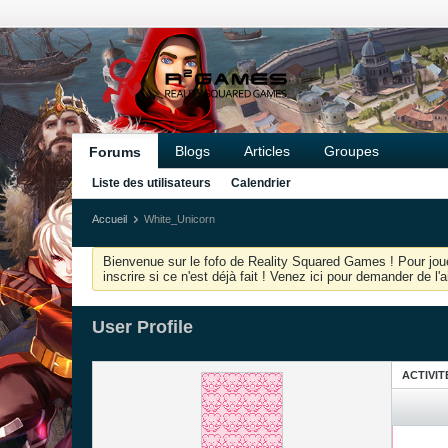
Blogs
Articles
Groupes
Forums
Liste des utilisateurs
Calendrier
Accueil
White_Unicorn
Bienvenue sur le fofo de Reality Squared Games ! Pour joue
inscrire si ce n'est déjà fait ! Venez ici pour demander de l
User Profile
ACTIVIT