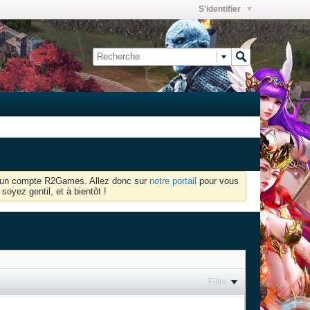
S'identifier
oir un compte R2Games. Allez donc sur
notre portail
pour vous
soyez gentil, et à bientôt !
Filtre