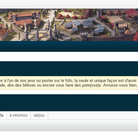
r à l'un de nos jeux ou poster sur le fofo, la seule et unique façon est d'av
'aide, dire des bêtises ou encore vous faire des pote(sse)s. Amusez-vous bien, 
ÉS
À PROPOS
MÉDIA