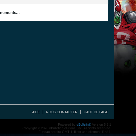
nements...
AIDE
NOUS CONTACTER
HAUT DE PAGE
Powered by
vBulletin®
Version 5.3.1
Copyright © 2026 vBulletin Solutions, Inc. All rights reserved.
Fuseau horaire GMT 1. Il est actuellement 11h44.