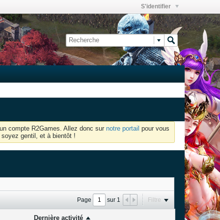
S'identifier
oir un compte R2Games. Allez donc sur
notre portail
pour vous
soyez gentil, et à bientôt !
Page
sur
1
Filtre
Dernière activité