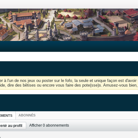
r à l'un de nos jeux ou poster sur le fofo, la seule et unique façon est d'av
'aide, dire des bêtises ou encore vous faire des pote(sse)s. Amusez-vous bien, 
ABONNÉS
EMENTS
Afficher
0
abonnements
enir au profil