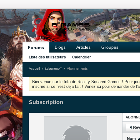
Blogs
Articles
Groupes
Forums
Liste des utilisateurs
Calendrier
Accueil
itslaurenoff
Abonnements
Bienvenue sur le fofo de Reality Squared Games ! Pour joue
inscrire si ce n'est déjà fait ! Venez ici pour demander de l
Subscription
ABONN
Rev
Nom