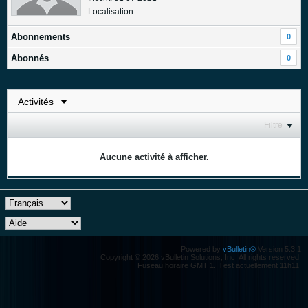
Localisation:
Abonnements
0
Abonnés
0
Filtre
Aucune activité à afficher.
Powered by
vBulletin®
Version 5.3.1
Copyright © 2026 vBulletin Solutions, Inc. All rights reserved.
Fuseau horaire GMT 1. Il est actuellement 11h11.