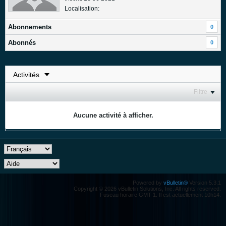
Localisation:
Abonnements
0
Abonnés
0
Filtre
Aucune activité à afficher.
Powered by
vBulletin®
Version 5.3.1
Copyright © 2026 vBulletin Solutions, Inc. All rights reserved.
Fuseau horaire GMT 1. Il est actuellement 10h14.