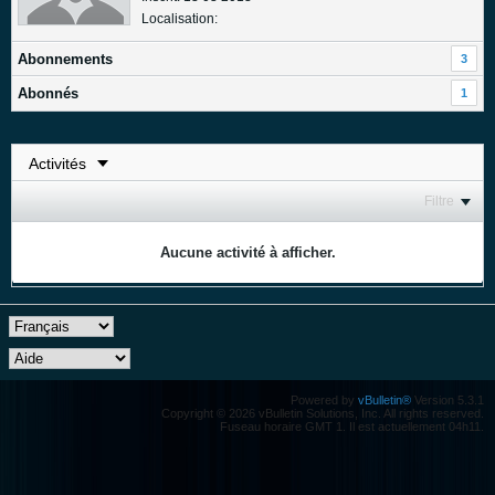
Localisation:
Abonnements
3
Abonnés
1
Filtre
Aucune activité à afficher.
Powered by
vBulletin®
Version 5.3.1
Copyright © 2026 vBulletin Solutions, Inc. All rights reserved.
Fuseau horaire GMT 1. Il est actuellement 04h11.