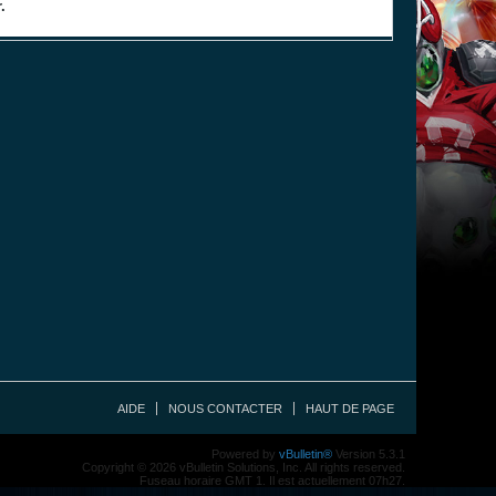
.
AIDE
NOUS CONTACTER
HAUT DE PAGE
Powered by
vBulletin®
Version 5.3.1
Copyright © 2026 vBulletin Solutions, Inc. All rights reserved.
Fuseau horaire GMT 1. Il est actuellement 07h27.