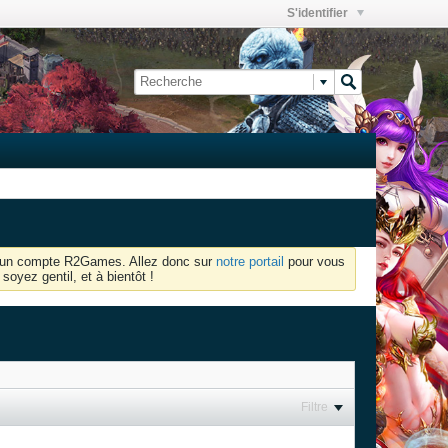
S'identifier
oir un compte R2Games. Allez donc sur
notre portail
pour vous
soyez gentil, et à bientôt !
Filtre