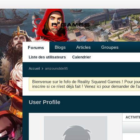
Blogs
Articles
Groupes
Forums
Liste des utilisateurs
Calendrier
Accueil
amzounslide95
Bienvenue sur le fofo de Reality Squared Games ! Pour joue
inscrire si ce n'est déjà fait ! Venez ici pour demander de l
User Profile
ACTIVIT