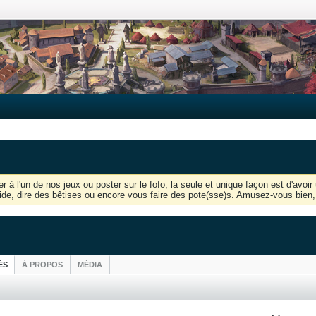
r à l'un de nos jeux ou poster sur le fofo, la seule et unique façon est d'av
'aide, dire des bêtises ou encore vous faire des pote(sse)s. Amusez-vous bien, 
ÉS
À PROPOS
MÉDIA