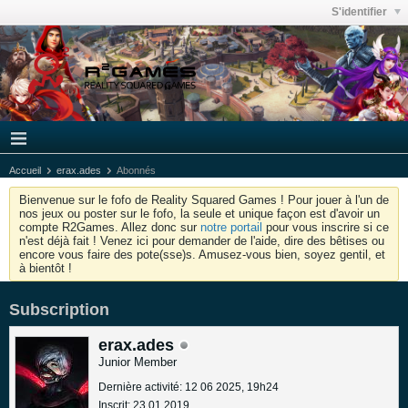
S'identifier
Accueil
erax.ades
Abonnés
Bienvenue sur le fofo de Reality Squared Games ! Pour jouer à l'un de
nos jeux ou poster sur le fofo, la seule et unique façon est d'avoir un
compte R2Games. Allez donc sur
notre portail
pour vous inscrire si ce
n'est déjà fait ! Venez ici pour demander de l'aide, dire des bêtises ou
encore vous faire des pote(sse)s. Amusez-vous bien, soyez gentil, et
à bientôt !
Subscription
erax.ades
Junior Member
Dernière activité: 12 06 2025, 19h24
Inscrit: 23 01 2019