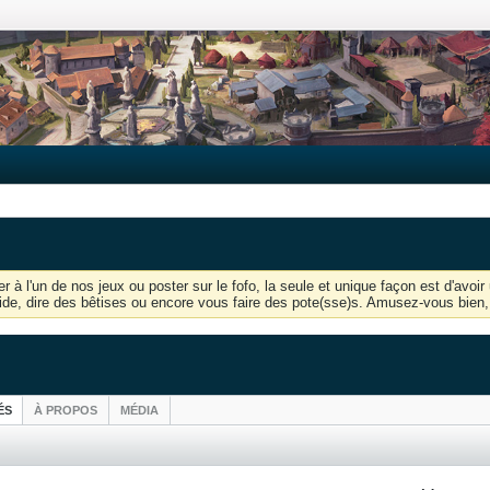
r à l'un de nos jeux ou poster sur le fofo, la seule et unique façon est d'av
'aide, dire des bêtises ou encore vous faire des pote(sse)s. Amusez-vous bien, 
ÉS
À PROPOS
MÉDIA