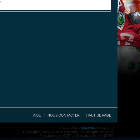
.
AIDE
NOUS CONTACTER
HAUT DE PAGE
Powered by
vBulletin®
Version 5.3.1
Copyright © 2026 vBulletin Solutions, Inc. All rights reserved.
Fuseau horaire GMT 1. Il est actuellement 07h30.