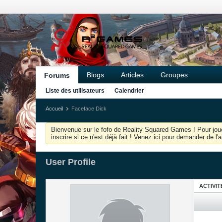
Blogs
Articles
Groupes
Forums
Liste des utilisateurs
Calendrier
Accueil
Faceface Dick
Bienvenue sur le fofo de Reality Squared Games ! Pour joue
inscrire si ce n'est déjà fait ! Venez ici pour demander de l
User Profile
ACTIVIT