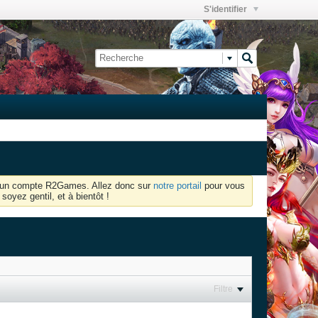
S'identifier
oir un compte R2Games. Allez donc sur
notre portail
pour vous
soyez gentil, et à bientôt !
Filtre