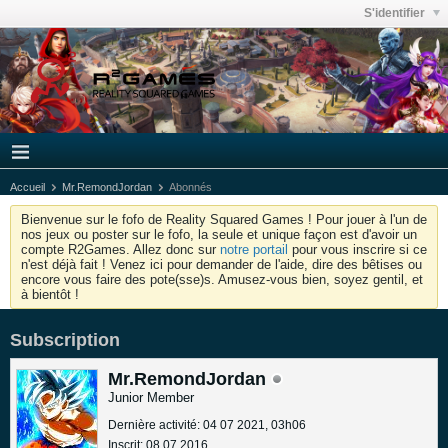
S'identifier
Accueil
Mr.RemondJordan
Abonnés
Bienvenue sur le fofo de Reality Squared Games ! Pour jouer à l'un de
nos jeux ou poster sur le fofo, la seule et unique façon est d'avoir un
compte R2Games. Allez donc sur
notre portail
pour vous inscrire si ce
n'est déjà fait ! Venez ici pour demander de l'aide, dire des bêtises ou
encore vous faire des pote(sse)s. Amusez-vous bien, soyez gentil, et
à bientôt !
Subscription
Mr.RemondJordan
Junior Member
Dernière activité: 04 07 2021, 03h06
Inscrit: 08 07 2016