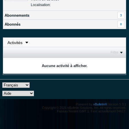
Localisation:
Abonnements
3
Abonnés
0
Filtre
Aucune activité à afficher.
Powered by
vBulletin®
Version 5.3.1
Copyright © 2026 vBulletin Solutions, Inc. All rights reserved.
Fuseau horaire GMT 1. Il est actuellement 04h17.