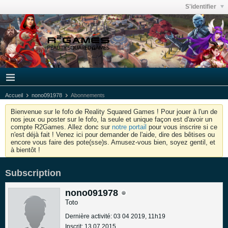
S'identifier
Accueil
nono091978
Abonnements
Bienvenue sur le fofo de Reality Squared Games ! Pour jouer à l'un de
nos jeux ou poster sur le fofo, la seule et unique façon est d'avoir un
compte R2Games. Allez donc sur
notre portail
pour vous inscrire si ce
n'est déjà fait ! Venez ici pour demander de l'aide, dire des bêtises ou
encore vous faire des pote(sse)s. Amusez-vous bien, soyez gentil, et
à bientôt !
Subscription
nono091978
Toto
Dernière activité: 03 04 2019, 11h19
Inscrit: 13 07 2015