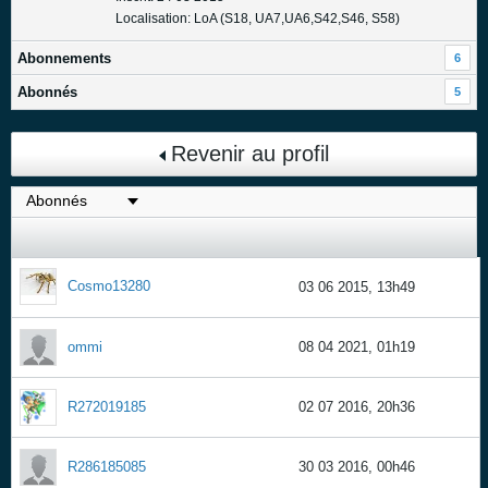
Localisation: LoA (S18, UA7,UA6,S42,S46, S58)
Abonnements
6
Abonnés
5
Revenir au profil
Cosmo13280
03 06 2015, 13h49
ommi
08 04 2021, 01h19
R272019185
02 07 2016, 20h36
R286185085
30 03 2016, 00h46