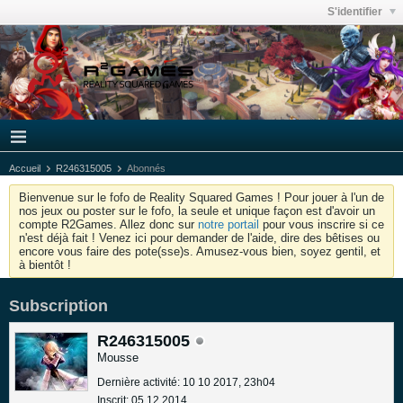
S'identifier
Accueil
R246315005
Abonnés
Bienvenue sur le fofo de Reality Squared Games ! Pour jouer à l'un de
nos jeux ou poster sur le fofo, la seule et unique façon est d'avoir un
compte R2Games. Allez donc sur
notre portail
pour vous inscrire si ce
n'est déjà fait ! Venez ici pour demander de l'aide, dire des bêtises ou
encore vous faire des pote(sse)s. Amusez-vous bien, soyez gentil, et
à bientôt !
Subscription
R246315005
Mousse
Dernière activité: 10 10 2017, 23h04
Inscrit: 05 12 2014