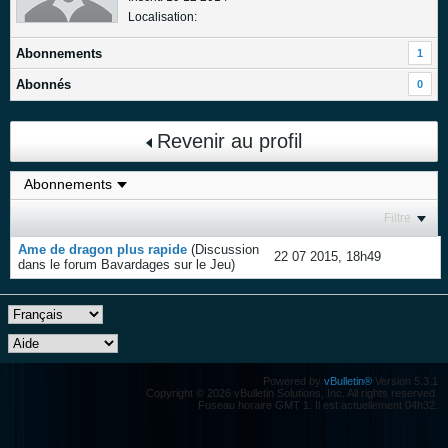
Localisation:
Abonnements
1
Abonnés
0
Revenir au profil
Filtre
Ame de dragon plus rapide
(Discussion
22 07 2015, 18h49
dans le forum
Bavardages sur le Jeu
)
Powered by
vBulletin®
Version 5.3.1
Copyright © 2026 vBulletin Solutions, Inc. All rights reserved.
Fuseau horaire GMT 1. Il est actuellement 04h32.