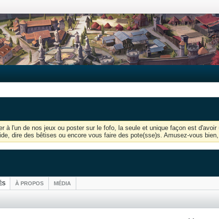
r à l'un de nos jeux ou poster sur le fofo, la seule et unique façon est d'av
'aide, dire des bêtises ou encore vous faire des pote(sse)s. Amusez-vous bien, 
ÉS
À PROPOS
MÉDIA