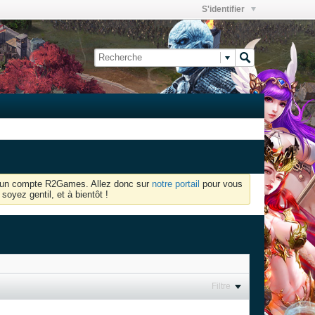
S'identifier
oir un compte R2Games. Allez donc sur
notre portail
pour vous
soyez gentil, et à bientôt !
Filtre