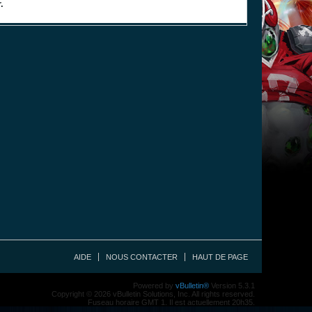
.
AIDE
NOUS CONTACTER
HAUT DE PAGE
Powered by
vBulletin®
Version 5.3.1
Copyright © 2026 vBulletin Solutions, Inc. All rights reserved.
Fuseau horaire GMT 1. Il est actuellement 20h35.