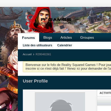
Blogs
Articles
Groupes
Forums
Liste des utilisateurs
Calendrier
Accueil
R295461561
Bienvenue sur le fofo de Reality Squared Games ! Pour joue
inscrire si ce n'est déjà fait ! Venez ici pour demander de l
User Profile
ACTIVIT