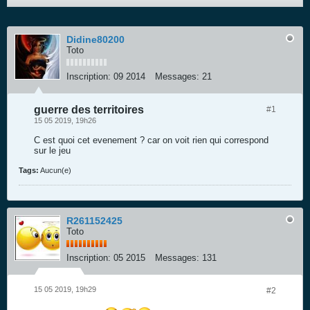
Didine80200
Toto
Inscription:
09 2014
Messages:
21
guerre des territoires
#1
15 05 2019, 19h26
C est quoi cet evenement ? car on voit rien qui correspond
sur le jeu
Tags:
Aucun(e)
R261152425
Toto
Inscription:
05 2015
Messages:
131
15 05 2019, 19h29
#2