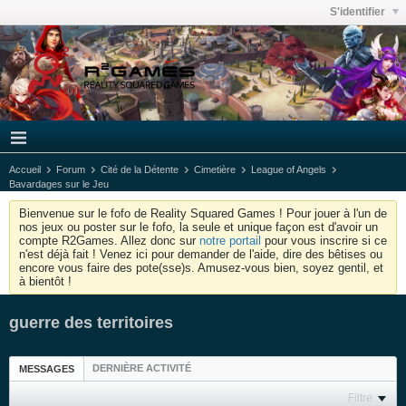
S'identifier
Accueil
Forum
Cité de la Détente
Cimetière
League of Angels
Bavardages sur le Jeu
Bienvenue sur le fofo de Reality Squared Games ! Pour jouer à l'un de
nos jeux ou poster sur le fofo, la seule et unique façon est d'avoir un
compte R2Games. Allez donc sur
notre portail
pour vous inscrire si ce
n'est déjà fait ! Venez ici pour demander de l'aide, dire des bêtises ou
encore vous faire des pote(sse)s. Amusez-vous bien, soyez gentil, et
à bientôt !
guerre des territoires
DERNIÈRE ACTIVITÉ
MESSAGES
Filtre