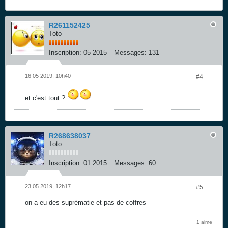
R261152425
Toto
Inscription:
05 2015
Messages:
131
16 05 2019, 10h40
#4
et c'est tout ?
R268638037
Toto
Inscription:
01 2015
Messages:
60
23 05 2019, 12h17
#5
on a eu des suprématie et pas de coffres
1 aime