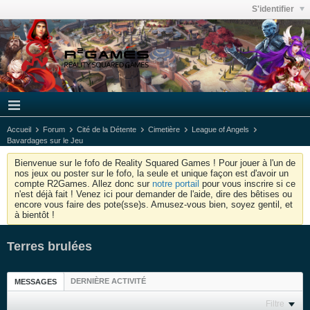
S'identifier
Accueil
Forum
Cité de la Détente
Cimetière
League of Angels
Bavardages sur le Jeu
Bienvenue sur le fofo de Reality Squared Games ! Pour jouer à l'un de
nos jeux ou poster sur le fofo, la seule et unique façon est d'avoir un
compte R2Games. Allez donc sur
notre portail
pour vous inscrire si ce
n'est déjà fait ! Venez ici pour demander de l'aide, dire des bêtises ou
encore vous faire des pote(sse)s. Amusez-vous bien, soyez gentil, et
à bientôt !
Terres brulées
DERNIÈRE ACTIVITÉ
MESSAGES
Filtre