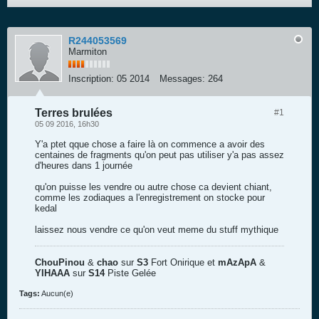
R244053569
Marmiton
Inscription:
05 2014
Messages:
264
Terres brulées
#1
05 09 2016, 16h30
Y'a ptet qque chose a faire là on commence a avoir des
centaines de fragments qu'on peut pas utiliser y'a pas assez
d'heures dans 1 journée
qu'on puisse les vendre ou autre chose ca devient chiant,
comme les zodiaques a l'enregistrement on stocke pour
kedal
laissez nous vendre ce qu'on veut meme du stuff mythique
ChouPinou
&
chao
sur
S3
Fort Onirique et
mAzApA
&
YIHAAA
sur
S14
Piste Gelée
Tags:
Aucun(e)