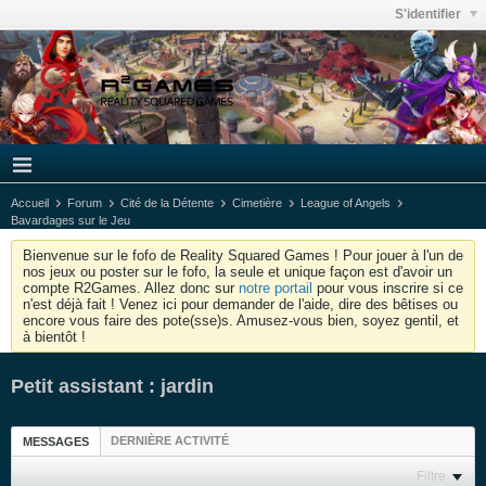
S'identifier
Accueil
Forum
Cité de la Détente
Cimetière
League of Angels
Bavardages sur le Jeu
Bienvenue sur le fofo de Reality Squared Games ! Pour jouer à l'un de
nos jeux ou poster sur le fofo, la seule et unique façon est d'avoir un
compte R2Games. Allez donc sur
notre portail
pour vous inscrire si ce
n'est déjà fait ! Venez ici pour demander de l'aide, dire des bêtises ou
encore vous faire des pote(sse)s. Amusez-vous bien, soyez gentil, et
à bientôt !
Petit assistant : jardin
DERNIÈRE ACTIVITÉ
MESSAGES
Filtre