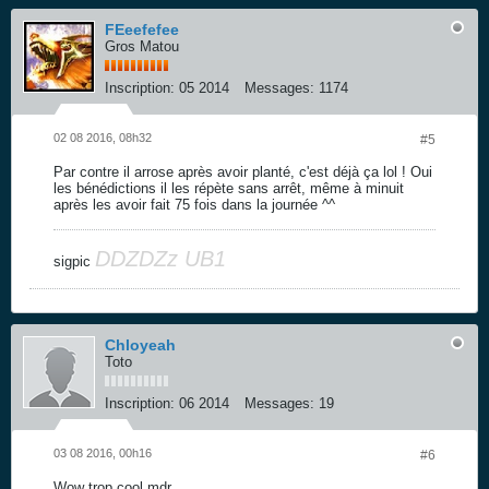
FEeefefee
Gros Matou
Inscription:
05 2014
Messages:
1174
02 08 2016, 08h32
#5
Par contre il arrose après avoir planté, c'est déjà ça lol ! Oui
les bénédictions il les répète sans arrêt, même à minuit
après les avoir fait 75 fois dans la journée ^^
DDZDZz UB1
sigpic
Chloyeah
Toto
Inscription:
06 2014
Messages:
19
03 08 2016, 00h16
#6
Wow trop cool mdr