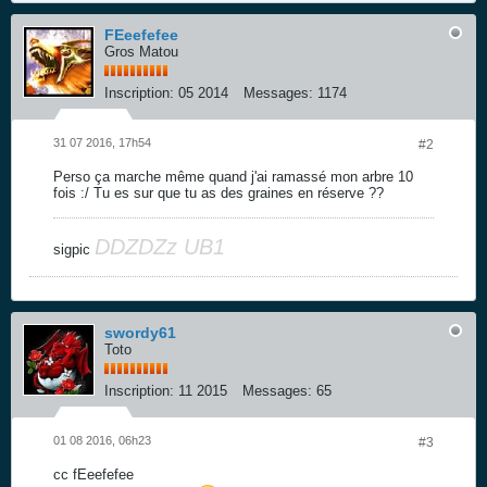
FEeefefee
Gros Matou
Inscription:
05 2014
Messages:
1174
31 07 2016, 17h54
#2
Perso ça marche même quand j'ai ramassé mon arbre 10
fois :/ Tu es sur que tu as des graines en réserve ??
DDZDZz UB1
sigpic
swordy61
Toto
Inscription:
11 2015
Messages:
65
01 08 2016, 06h23
#3
cc fEeefefee