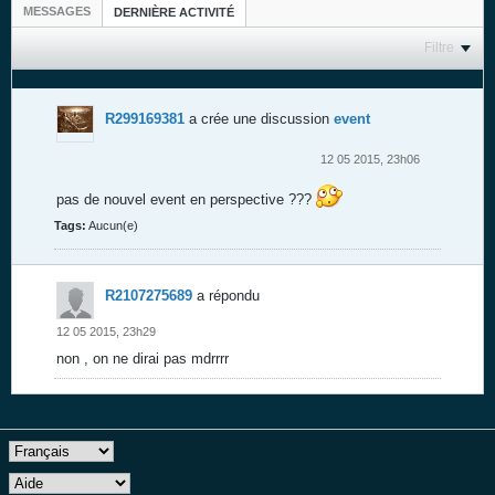
MESSAGES
DERNIÈRE ACTIVITÉ
Filtre
R299169381
a crée une discussion
event
12 05 2015, 23h06
pas de nouvel event en perspective ???
Tags:
Aucun(e)
R2107275689
a répondu
12 05 2015, 23h29
non , on ne dirai pas mdrrrr