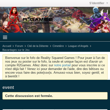
S'identifier
Accueil
Forum
Cité de la Détente
Cimetière
League of Angels
Bavardages sur le Jeu
Bienvenue sur le fofo de Reality Squared Games ! Pour jouer à l'un de
nos jeux ou poster sur le fofo, la seule et unique façon est d'avoir un
compte R2Games. Allez donc sur
notre portail
pour vous inscrire si ce
n'est déjà fait ! Venez ici pour demander de l'aide, dire des bêtises ou
encore vous faire des pote(sse)s. Amusez-vous bien, soyez gentil, et
à bientôt !
event
Cette discussion est fermée.