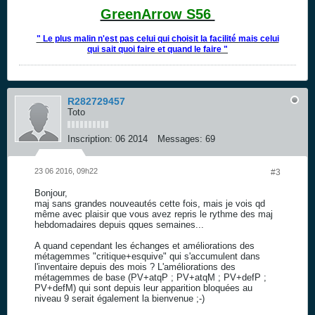
GreenArrow S56
" Le plus malin n'est pas celui qui choisit la facilité mais celui
qui sait quoi faire et quand le faire "
R282729457
Toto
Inscription:
06 2014
Messages:
69
23 06 2016, 09h22
#3
Bonjour,
maj sans grandes nouveautés cette fois, mais je vois qd
même avec plaisir que vous avez repris le rythme des maj
hebdomadaires depuis qques semaines...
A quand cependant les échanges et améliorations des
métagemmes "critique+esquive" qui s'accumulent dans
l'inventaire depuis des mois ? L'améliorations des
métagemmes de base (PV+atqP ; PV+atqM ; PV+defP ;
PV+defM) qui sont depuis leur apparition bloquées au
niveau 9 serait également la bienvenue ;-)