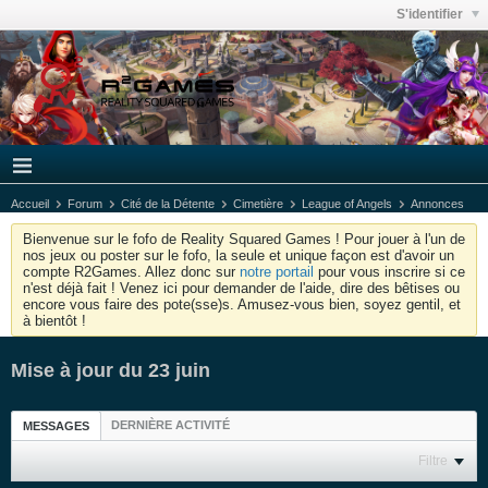
S'identifier
Accueil
Forum
Cité de la Détente
Cimetière
League of Angels
Annonces
Bienvenue sur le fofo de Reality Squared Games ! Pour jouer à l'un de
nos jeux ou poster sur le fofo, la seule et unique façon est d'avoir un
compte R2Games. Allez donc sur
notre portail
pour vous inscrire si ce
n'est déjà fait ! Venez ici pour demander de l'aide, dire des bêtises ou
encore vous faire des pote(sse)s. Amusez-vous bien, soyez gentil, et
à bientôt !
Mise à jour du 23 juin
DERNIÈRE ACTIVITÉ
MESSAGES
Filtre