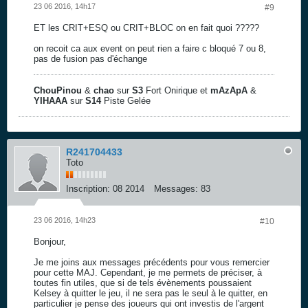
23 06 2016, 14h17
#9
ET les CRIT+ESQ ou CRIT+BLOC on en fait quoi ?????
on recoit ca aux event on peut rien a faire c bloqué 7 ou 8,
pas de fusion pas d'échange
ChouPinou
&
chao
sur
S3
Fort Onirique et
mAzApA
&
YIHAAA
sur
S14
Piste Gelée
R241704433
Toto
Inscription:
08 2014
Messages:
83
23 06 2016, 14h23
#10
Bonjour,
Je me joins aux messages précédents pour vous remercier
pour cette MAJ. Cependant, je me permets de préciser, à
toutes fin utiles, que si de tels évènements poussaient
Kelsey à quitter le jeu, il ne sera pas le seul à le quitter, en
particulier je pense des joueurs qui ont investis de l'argent