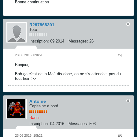
Bonne continuation
R297868301
Toto
Inscription:
09 2014
Messages:
26
23 06 2016, 09h51
#4
Bonjour,
Bah ça c'est de la MaJ dis donc, on ne s'y attendais pas du
tout hein >.<
Antoine
Capitaine à bord
Banni
Inscription:
04 2016
Messages:
503
23 06 2016, 10h21
#5