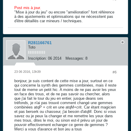
Post mis à jour.
"Mise à jour du jeu" ou encore "amélioration" font référence
à des ajustements et optimisations qui ne nécessitent pas
d'être détaillés car mineurs / techniques.
R281166761
Toto
Inscription:
06 2014
Messages:
8
23 06 2016, 13h39
#6
bonjour, je suis content de cette mise a jour, surtout en ce
qui concerne la synth des gemmes combinées, mais il reste
tout de meme un petit hic. A moins de ne pas avoir les yeux
en face des trous, et de ne pas savoir ou chercher, alors
que j'ai fait le tour du jeu en entier, jusque deans ses
tréfonds, je n'ai pas trouvé comment changé une gemmes
combinées atqP + crit en une atqM+crit. Car étant magicien
et pas berserk ou chasseur, j'ai besoin d'atqM. Donc si vous
savez ou je peux la changer et me remettre les yeux dans
mes trous, dites le moi, ou sinon est-il prévu un jour de
pouvoir effectivement echanger ce genre de gemmes ?
Merci a vous d'avance et bon jeu a tous