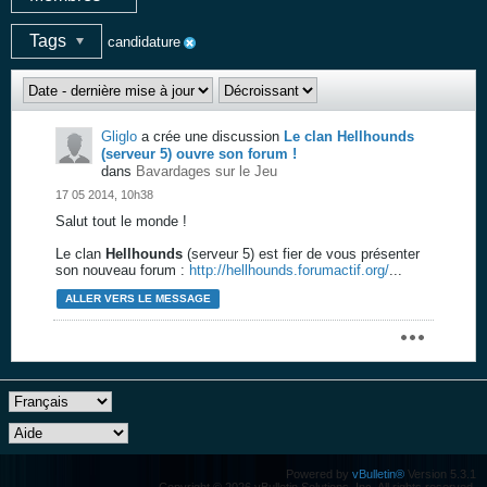
Tags
candidature
Gliglo
a crée une discussion
Le clan Hellhounds
(serveur 5) ouvre son forum !
dans
Bavardages sur le Jeu
17 05 2014, 10h38
Salut tout le monde !
Le clan
Hellhounds
(serveur 5) est fier de vous présenter
son nouveau forum :
http://hellhounds.forumactif.org/
...
ALLER VERS LE MESSAGE
Powered by
vBulletin®
Version 5.3.1