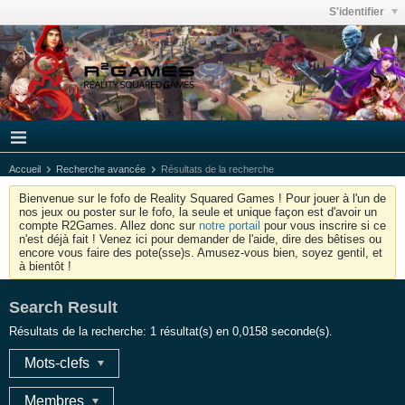
S'identifier
Accueil
Recherche avancée
Résultats de la recherche
Bienvenue sur le fofo de Reality Squared Games ! Pour jouer à l'un de
nos jeux ou poster sur le fofo, la seule et unique façon est d'avoir un
compte R2Games. Allez donc sur
notre portail
pour vous inscrire si ce
n'est déjà fait ! Venez ici pour demander de l'aide, dire des bêtises ou
encore vous faire des pote(sse)s. Amusez-vous bien, soyez gentil, et
à bientôt !
Search Result
Résultats de la recherche:
1 résultat(s) en 0,0158 seconde(s).
Mots-clefs
Membres