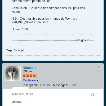
comme même perdre de l'or.
Conclusion : Sa sert à rien d'imposé des PC pour des
wyrms .
N.B : C'est valable pour les 4 types de Wyrms :
Vert,Bleu,Violet et poussin
Hitman S38
--------------------------------------------------------------------->sigpic<------
---------------------------------------------------------------
Tags:
Aucun(e)
Némésis
Officier
Modérateur
Inscription:
08 2015
Messages:
1392
14 09 2015, 12h20
#2
bonjour,