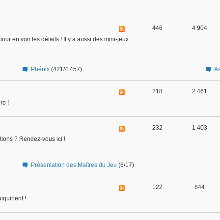
446
4 904
en voir les détails ! Il y a aussi des mini-jeux
Phénix
(421/4 457)
As
218
2 461
ro !
232
1 403
ions ? Rendez-vous ici !
Présentation des Maîtres du Jeu
(6/17)
122
844
iquinent !