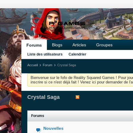
Blogs
Articles
Groupes
Forums
Liste des utilisateurs
Calendrier
Accueil
Forum
Crystal Saga
Bienvenue sur le fofo de Reality Squared Games ! Pour joue
inscrire si ce n'est déjà fait ! Venez ici pour demander de l
Crystal Saga
Forums
Nouvelles