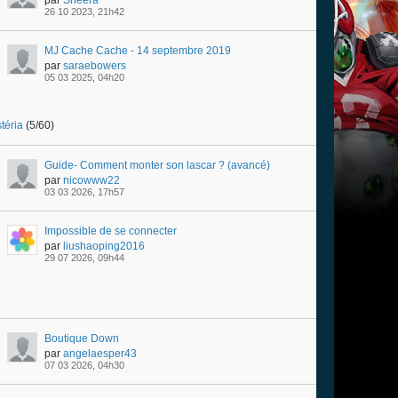
par
Sheera
26 10 2023, 21h42
MJ Cache Cache - 14 septembre 2019
par
saraebowers
05 03 2025, 04h20
téria
(5/60)
Guide- Comment monter son lascar ? (avancé)
par
nicowww22
03 03 2026, 17h57
Impossible de se connecter
par
liushaoping2016
29 07 2026, 09h44
Boutique Down
par
angelaesper43
07 03 2026, 04h30