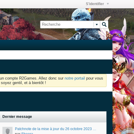
S'identifier
oir un compte R2Games. Allez donc sur
notre portail
pour vous
soyez gentil, et à bientôt !
Dernier message
Patchnote de la mise à jour du 26 octobre 2023 au 01 Novembre 2023