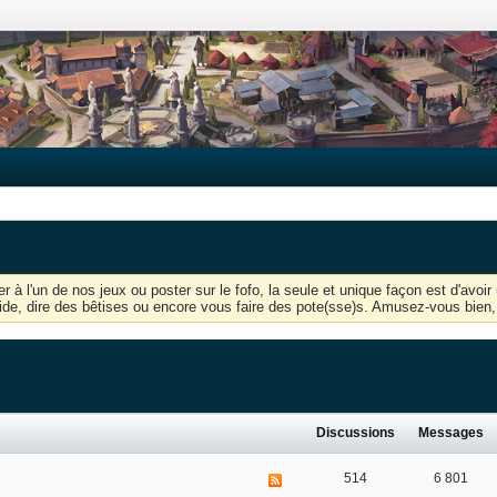
r à l'un de nos jeux ou poster sur le fofo, la seule et unique façon est d'av
'aide, dire des bêtises ou encore vous faire des pote(sse)s. Amusez-vous bien, 
Discussions
Messages
514
6 801