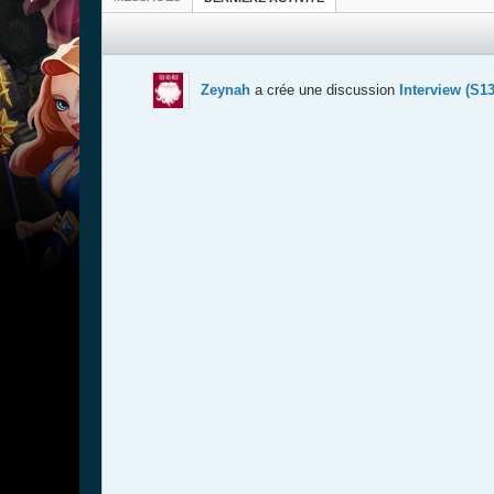
Zeynah
a crée une discussion
Interview (S13