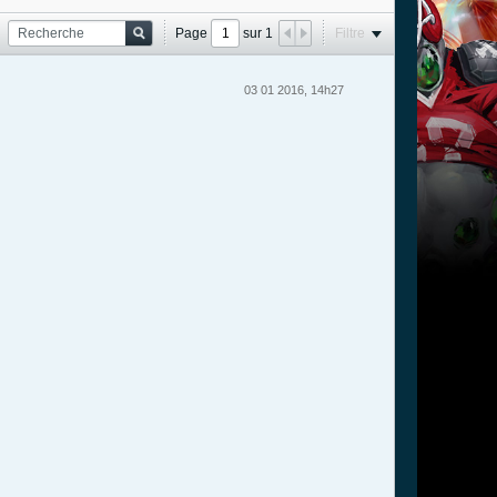
Page
sur
1
Filtre
03 01 2016, 14h27