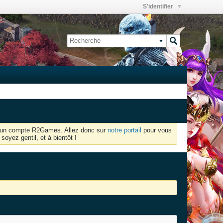
S'identifier
oir un compte R2Games. Allez donc sur
notre portail
pour vous
soyez gentil, et à bientôt !