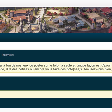
Interviews
r à l'un de nos jeux ou poster sur le fofo, la seule et unique façon est d'av
'aide, dire des bêtises ou encore vous faire des pote(sse)s. Amusez-vous bien, 