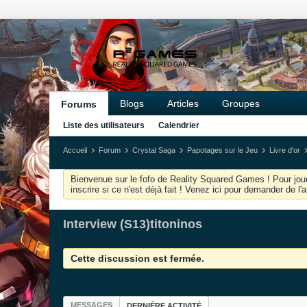
Blogs
Articles
Groupes
Forums
Liste des utilisateurs
Calendrier
Accueil
Forum
Crystal Saga
Papotages sur le Jeu
Livre d'or
Bienvenue sur le fofo de Reality Squared Games ! Pour joue
inscrire si ce n'est déjà fait ! Venez ici pour demander de l
Interview (S13)titoninos
Cette discussion est fermée.
MESSAGES
DERNIÈRE ACTIVITÉ