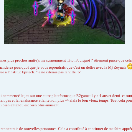
eu mes plus proches ami(e)s me surnomment Tito. Pourquoi ? sûrement parce que cela 
demanderez pourquoi que je vous répondrais que c'est un délire avec la Mj Zeynah
 à l'institut Epitech. "je ne citerais pas la ville :o"
ai commencé le jeu sur une autre plateforme que R2game il y a 4 ans et demi. et tou
tait pas et la renaissance atlante non plus ^^ alala le bon vieux temps. Tout cela po
qui bien entendu est bien plus amusant.
 rencontrais de nouvelles personnes. Cela a contribué à continuer de me faire appréci