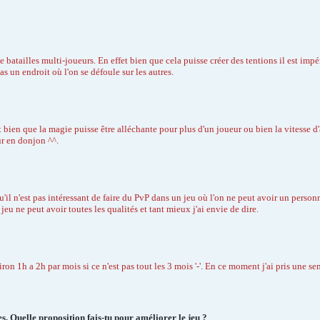
de batailles multi-joueurs. En effet bien que cela puisse créer des tentions il est imp
as un endroit où l'on se défoule sur les autres.
t bien que la magie puisse être alléchante pour plus d'un joueur ou bien la vitesse d'a
ur en donjon ^^.
 qu'il n'est pas intéressant de faire du PvP dans un jeu où l'on ne peut avoir un per
 jeu ne peut avoir toutes les qualités et tant mieux j'ai envie de dire.
iron 1h a 2h par mois si ce n'est pas tout les 3 mois '-'. En ce moment j'ai pris une 
. Quelle proposition fais-tu pour améliorer le jeu ?