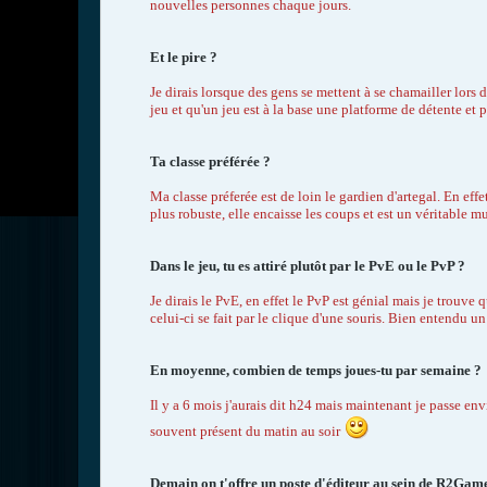
nouvelles personnes chaque jours.
Et le pire ?
Je dirais lorsque des gens se mettent à se chamailler lors 
jeu et qu'un jeu est à la base une platforme de détente et p
Ta classe préférée ?
Ma classe préferée est de loin le gardien d'artegal. En effe
plus robuste, elle encaisse les coups et est un véritable m
Dans le jeu, tu es attiré plutôt par le PvE ou le PvP ?
Je dirais le PvE, en effet le PvP est génial mais je trouve
celui-ci se fait par le clique d'une souris. Bien entendu un
En moyenne, combien de temps joues-tu par semaine ?
Il y a 6 mois j'aurais dit h24 mais maintenant je passe env
souvent présent du matin au soir
Demain on t'offre un poste d'éditeur au sein de R2Games